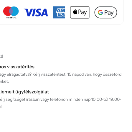
t!
pos visszatérítés
gy elragadtatva? Kérj visszatérítést. 15 napod van, hogy összetörd
nket.
iemelt ügyfélszolgálat
érj segítséget írásban vagy telefonon minden nap 10:00-tól 19:00-
g!