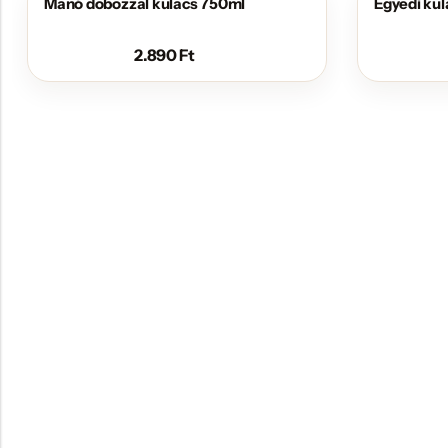
Manó dobozzal kulacs 750ml
Egyedi ku
2.890
Ft