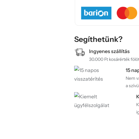
Segíthetünk?
Ingyenes szállítás
30.000 Ft kosárérték fölöt
15 na
Nem va
a szívü
K
K
i