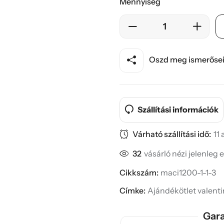
Mennyiség
Oszd meg ismerősei
Szállítási információk
Várható szállítási idő:
11
32
vásárló nézi jelenleg 
Cikkszám:
maci1200-1-1-3
Címke:
Ajándékötlet valent
Gara