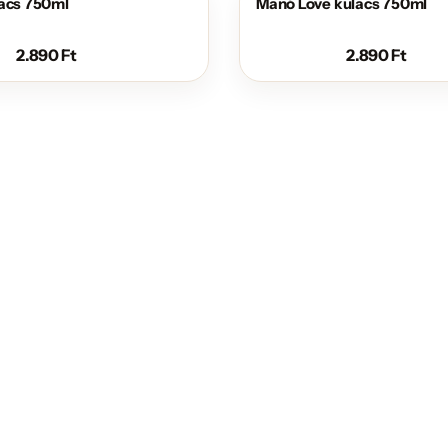
lacs 750ml
Manó Love kulacs 750ml
2.890
Ft
2.890
Ft