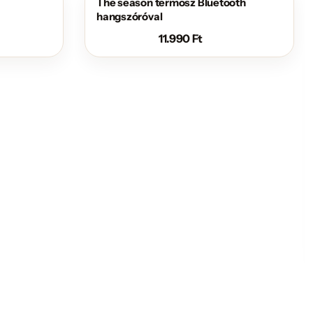
The season termosz Bluetooth
hangszóróval
11.990
Ft