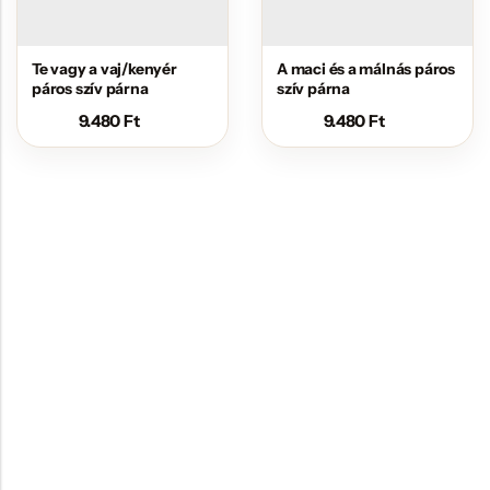
Te vagy a vaj/kenyér
A maci és a málnás páros
páros szív párna
szív párna
9.480
Ft
9.480
Ft