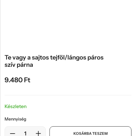
Hűtőmágnes, Kitűző
Plüss
Sapka
Táska, pénztárca
Egyedi céges ajándékok
Te vagy a sajtos tejföl/lángos páros
Egyéb ajándék ötletek
szív párna
9.480
Ft
Készleten
Mennyiség
KOSÁRBA TESZEM