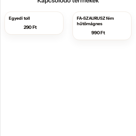
Kapcsolódó termékek
Egyedi toll
FA-SZAURUSZ fém
hűtőmágnes
290
Ft
990
Ft