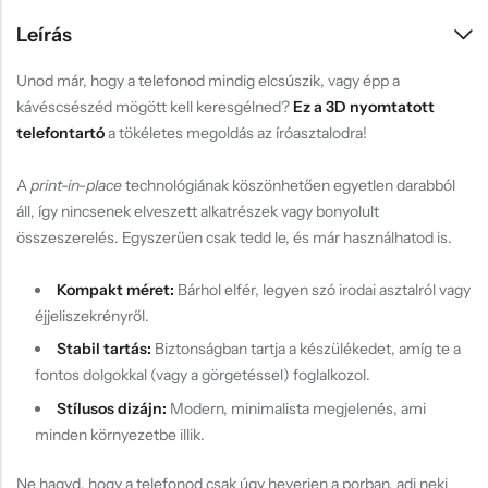
Leírás
Unod már, hogy a telefonod mindig elcsúszik, vagy épp a
kávéscsészéd mögött kell keresgélned?
Ez a 3D nyomtatott
telefontartó
a tökéletes megoldás az íróasztalodra!
A
print-in-place
technológiának köszönhetően egyetlen darabból
áll, így nincsenek elveszett alkatrészek vagy bonyolult
összeszerelés. Egyszerűen csak tedd le, és már használhatod is.
Kompakt méret:
Bárhol elfér, legyen szó irodai asztalról vagy
éjjeliszekrényről.
Stabil tartás:
Biztonságban tartja a készülékedet, amíg te a
fontos dolgokkal (vagy a görgetéssel) foglalkozol.
Stílusos dizájn:
Modern, minimalista megjelenés, ami
minden környezetbe illik.
Ne hagyd, hogy a telefonod csak úgy heverjen a porban, adj neki