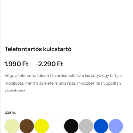
Hűtőmágnes, Kitűző
Plüss
Sapka
Táska, pénztárca
Egyedi céges ajándékok
Telefontartós kulcstartó
Egyéb ajándék ötletek
1.990
Ft
2.290
Ft
–
Vége a telefonod földön heverésének! Ez a kis kütyü úgy tartja a
mobilodat, mintha az élete múlna rajta, miközben te nyugodtan
kávézhatsz.
Színe: