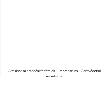
Általános szerződési feltételek
–
Impresszum
–
Adatvédelmi
nyilatkozat
© 2026 Koci és Drabi Ajándék Kft. Minden jog fenntartva