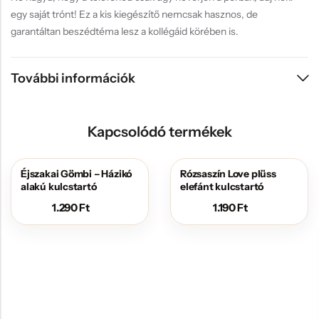
egy saját trónt! Ez a kis kiegészítő nemcsak hasznos, de
garantáltan beszédtéma lesz a kollégáid körében is.
További információk
Kapcsolódó termékek
Éjszakai Gömbi – Házikó
Rózsaszín Love plüss
alakú kulcstartó
elefánt kulcstartó
1.290
Ft
1.190
Ft