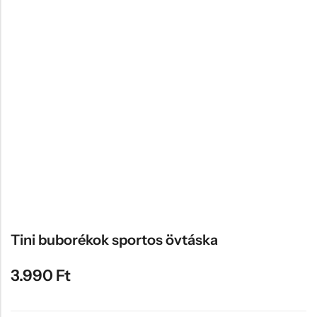
Hűtőmágnes, Kitűző
Plüss
Sapka
Táska, pénztárca
Egyedi céges ajándékok
Egyéb ajándék ötletek
Tini buborékok sportos övtáska
3.990
Ft