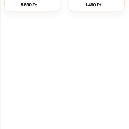
5.890
Ft
1.490
Ft