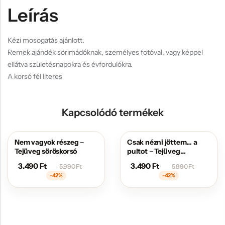
Leírás
Kézi mosogatás ajánlott.
Remek ajándék sörimádóknak, személyes fotóval, vagy képpel
ellátva születésnapokra és évfordulókra.
A korsó fél literes
Kapcsolódó termékek
Nem vagyok részeg –
Csak nézni jöttem… a
AKCIÓS
AKCIÓS
Tejüveg söröskorsó
pultot – Tejüveg
söröskorsó
3.490
Ft
3.490
Ft
5.990
Ft
5.990
Ft
-42%
-42%