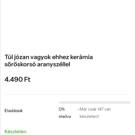
Hűtőmágnes, Kitűző
Plüss
Sapka
Táska, pénztárca
Egyedi céges ajándékok
Túl józan vagyok ehhez kerámia
Egyéb ajándék ötletek
söröskorsó aranyszéllel
4.490
Ft
0%
-
Már csak 147 van
Eladások
eladva
készleten!
Készleten