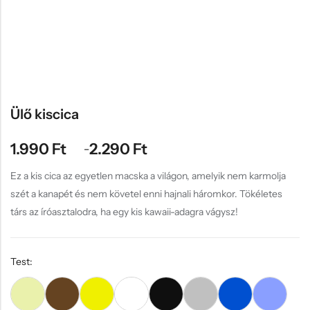
Hűtőmágnes, Kitűző
Plüss
Sapka
Táska, pénztárca
Egyedi céges ajándékok
Ülő kiscica
Egyéb ajándék ötletek
1.990
Ft
2.290
Ft
–
Ez a kis cica az egyetlen macska a világon, amelyik nem karmolja
szét a kanapét és nem követel enni hajnali háromkor. Tökéletes
társ az íróasztalodra, ha egy kis kawaii-adagra vágysz!
Test: