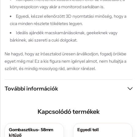
könyvespolcon vagy akár a monitorod sarkában is.
Egyedi, kézzel ellenőrzött 3D nyomtatási minőség, hogy a
cica minden részlete tökéletes legyen.
Ideális ajándék macskamániásoknak, geekeknek vagy
bárkinek, aki szereti a cuki dolgokat.
Ne hagyd, hogy az íróasztalod üresen árválkodjon, fogadj örökbe
egyet még ma! Ez a kis figura nem igényel almot, nem hullajtja a
szőrét, és mindig mosolyog rád, amikor ránézel.
További információk
Kapcsolódó termékek
Gombasztikus- 58mm
Egyedi toll
AKCIÓS
kitűző