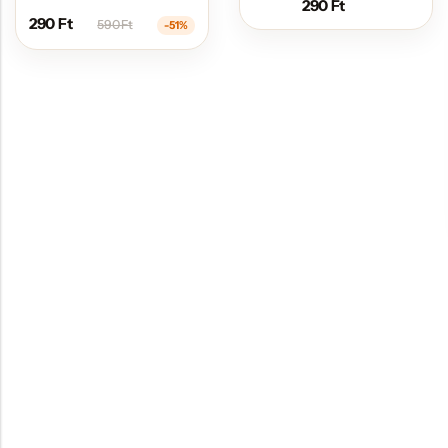
290
Ft
290
Ft
590
Ft
-51%