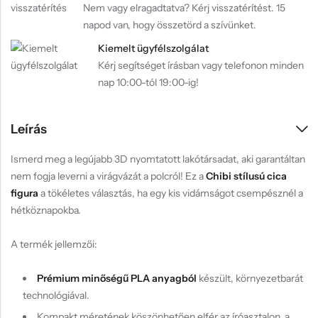
Nem vagy elragadtatva? Kérj visszatérítést. 15
napod van, hogy összetörd a szívünket.
Kiemelt ügyfélszolgálat
Kérj segítséget írásban vagy telefonon minden
nap 10:00-tól 19:00-ig!
Leírás
Ismerd meg a legújabb 3D nyomtatott lakótársadat, aki garantáltan
nem fogja leverni a virágvázát a polcról! Ez a
Chibi stílusú cica
figura
a tökéletes választás, ha egy kis vidámságot csempésznél a
hétköznapokba.
A termék jellemzői:
Prémium minőségű PLA anyagból
készült, környezetbarát
technológiával.
Kompakt méretének köszönhetően elfér az íróasztalon, a