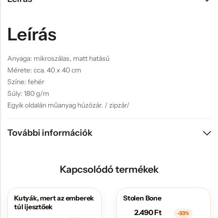
Leírás
Anyaga: mikroszálas, matt hatású
Mérete: cca. 40 x 40 cm
Színe: fehér
Súly: 180 g/m
Egyik oldalán műanyag húzózár. / zipzár/
További információk
Kapcsolódó termékek
Kutyák, mert az emberek
Stolen Bone
AKCIÓS
AKCIÓS
túl ijesztőek
2.490
Ft
-33%