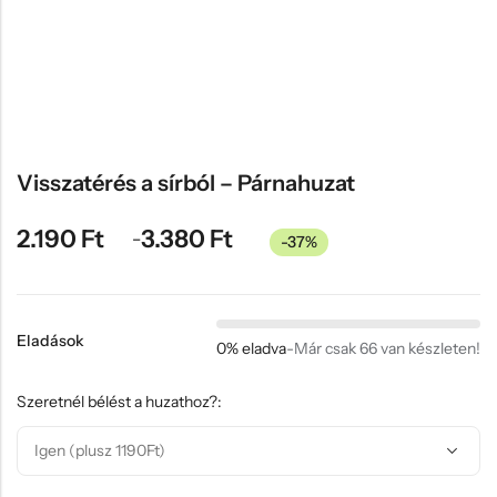
Hűtőmágnes, Kitűző
Plüss
Sapka
Táska, pénztárca
Egyedi céges ajándékok
Visszatérés a sírból – Párnahuzat
Egyéb ajándék ötletek
2.190
Ft
3.380
Ft
–
-37%
Eladások
0% eladva
-
Már csak 66 van készleten!
Szeretnél bélést a huzathoz?: