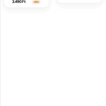
2.490
Ft
-33%