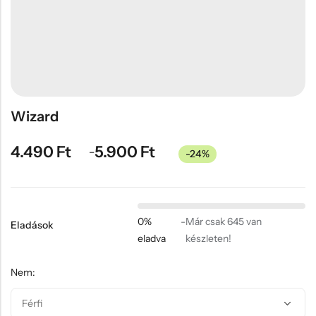
Hűtőmágnes, Kitűző
Plüss
Sapka
Táska, pénztárca
Egyedi céges ajándékok
Wizard
Egyéb ajándék ötletek
4.490
Ft
5.900
Ft
–
-24%
0%
-
Már csak 645 van
Eladások
eladva
készleten!
Nem: