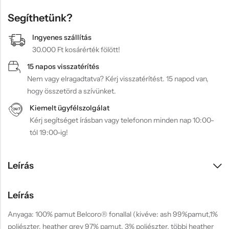
Segíthetünk?
Ingyenes szállítás
30.000 Ft kosárérték fölött!
15 napos visszatérítés
Nem vagy elragadtatva? Kérj visszatérítést. 15 napod van,
hogy összetörd a szívünket.
Kiemelt ügyfélszolgálat
Kérj segítséget írásban vagy telefonon minden nap 10:00-
tól 19:00-ig!
Leírás
Leírás
Anyaga: 100% pamut Belcoro® fonallal (kivéve: ash 99%pamut,1%
poliészter, heather grey 97% pamut, 3% poliészter, többi heather