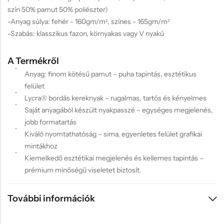
szín 50% pamut 50% poliészter)
-Anyag súlya: fehér - 160gm/m², színes - 165gm/m²
-Szabás: klasszikus fazon, környakas vagy V nyakú
A Termékről
Anyag: finom kötésű pamut – puha tapintás, esztétikus
felület
Lycra® bordás kereknyak – rugalmas, tartós és kényelmes
Saját anyagából készült nyakpasszé – egységes megjelenés,
jobb formatartás
Kiváló nyomtathatóság – sima, egyenletes felület grafikai
mintákhoz
Kiemelkedő esztétikai megjelenés és kellemes tapintás –
prémium minőségű viseletet biztosít.
További információk