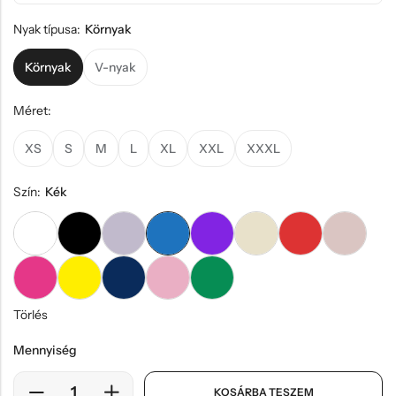
Nyak típusa:
Környak
Környak
V-nyak
Méret:
XS
S
M
L
XL
XXL
XXXL
Szín:
Kék
Törlés
Mennyiség
KOSÁRBA TESZEM