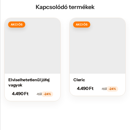
Kapcsolódó termékek
AKCIÓS
AKCIÓS
Elviselhetetlenül jófej
Cleric
vagyok
4.490
Ft
-tól
-24%
4.490
Ft
-tól
-24%