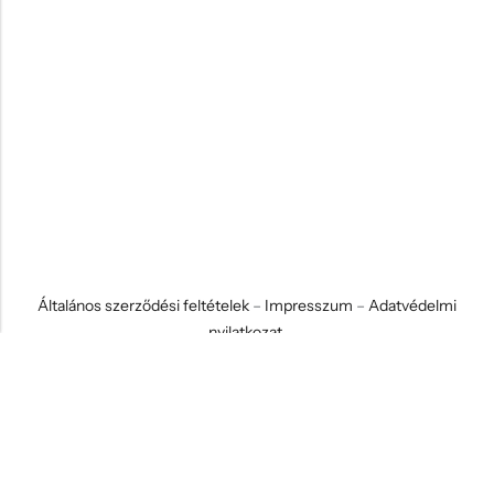
Általános szerződési feltételek
–
Impresszum
–
Adatvédelmi
nyilatkozat
© 2026 Koci és Drabi Ajándék Kft. Minden jog fenntartva