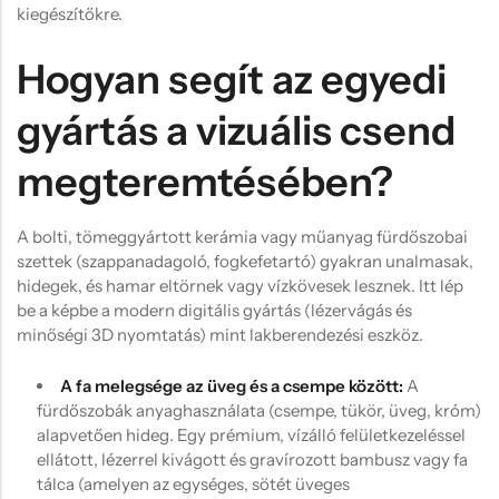
kiegészítőkre.
Hogyan segít az egyedi
gyártás a vizuális csend
megteremtésében?
A bolti, tömeggyártott kerámia vagy műanyag fürdőszobai
szettek (szappanadagoló, fogkefetartó) gyakran unalmasak,
hidegek, és hamar eltörnek vagy vízkövesek lesznek. Itt lép
be a képbe a modern digitális gyártás (lézervágás és
minőségi 3D nyomtatás) mint lakberendezési eszköz.
A fa melegsége az üveg és a csempe között:
A
fürdőszobák anyaghasználata (csempe, tükör, üveg, króm)
alapvetően hideg. Egy prémium, vízálló felületkezeléssel
ellátott, lézerrel kivágott és gravírozott bambusz vagy fa
tálca (amelyen az egységes, sötét üveges