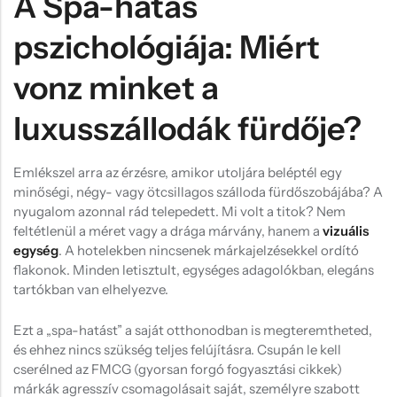
A Spa-hatás
pszichológiája: Miért
vonz minket a
luxusszállodák fürdője?
Emlékszel arra az érzésre, amikor utoljára beléptél egy
minőségi, négy- vagy ötcsillagos szálloda fürdőszobájába? A
nyugalom azonnal rád telepedett. Mi volt a titok? Nem
feltétlenül a méret vagy a drága márvány, hanem a
vizuális
egység
. A hotelekben nincsenek márkajelzésekkel ordító
flakonok. Minden letisztult, egységes adagolókban, elegáns
tartókban van elhelyezve.
Ezt a „spa-hatást” a saját otthonodban is megteremtheted,
és ehhez nincs szükség teljes felújításra. Csupán le kell
cserélned az FMCG (gyorsan forgó fogyasztási cikkek)
márkák agresszív csomagolásait saját, személyre szabott