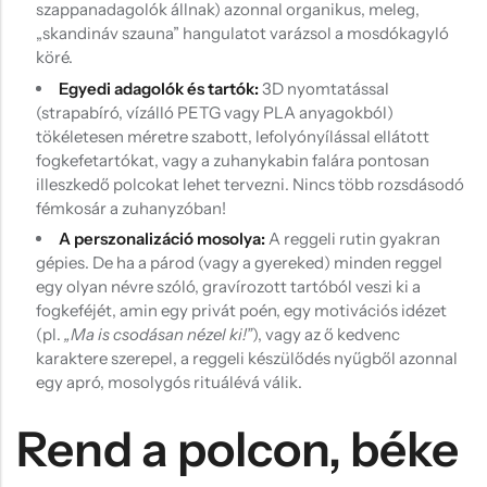
szappanadagolók állnak) azonnal organikus, meleg,
„skandináv szauna” hangulatot varázsol a mosdókagyló
köré.
Egyedi adagolók és tartók:
3D nyomtatással
(strapabíró, vízálló PETG vagy PLA anyagokból)
tökéletesen méretre szabott, lefolyónyílással ellátott
fogkefetartókat, vagy a zuhanykabin falára pontosan
illeszkedő polcokat lehet tervezni. Nincs több rozsdásodó
fémkosár a zuhanyzóban!
A perszonalizáció mosolya:
A reggeli rutin gyakran
gépies. De ha a párod (vagy a gyereked) minden reggel
egy olyan névre szóló, gravírozott tartóból veszi ki a
fogkeféjét, amin egy privát poén, egy motivációs idézet
(pl.
„Ma is csodásan nézel ki!”
), vagy az ő kedvenc
karaktere szerepel, a reggeli készülődés nyűgből azonnal
egy apró, mosolygós rituálévá válik.
Rend a polcon, béke