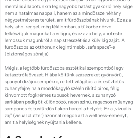
Hűtőmágnes, Kitűző
mentális állapotunkra legnagyobb hatást gyakorló helyisége
nem a hatalmas nappali, hanem az a mindössze néhány
Plüss
négyzetméteres terület, amit fürdőszobának hívunk. Ez az a
Sapka
hely, ahol reggel, még félálomban, a tükörbe nézve
felkészítjük magunkat a világra, és ez az a hely, ahol este
Táska, pénztárca
lemossuk magunkról a nap stresszét és a külvilág zaját. A
fürdőszoba az otthonunk legintimebb „safe space”-e
Egyedi céges ajándékok
(biztonságos zónája).
Egyéb ajándék ötletek
Mégis, a legtöbb fürdőszoba esztétikai szempontból egy
katasztrófaövezet. Hiába költünk százezreket gyönyörű,
spanyol dizájncsempékre, rejtett világításra és esőztetős
zuhanyfejre, ha a mosdókagyló szélén rikító piros, félig
kinyomott fogkrémes tubusok hevernek, a zuhanyzó
sarkában pedig öt különböző, neon színű, ragacsos műanyag
samponos és tusfürdős flakon harcol a helyért. Ez a „vizuális
zaj” (visual clutter) azonnal megöli azt a wellness-élményt,
amit a helyiségnek nyújtania kellene.