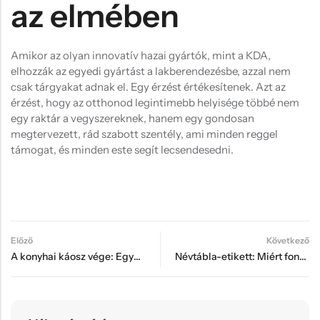
az elmében
Amikor az olyan innovatív hazai gyártók, mint a KDA,
elhozzák az egyedi gyártást a lakberendezésbe, azzal nem
csak tárgyakat adnak el. Egy érzést értékesítenek. Azt az
érzést, hogy az otthonod legintimebb helyisége többé nem
egy raktár a vegyszereknek, hanem egy gondosan
megtervezett, rád szabott szentély, ami minden reggel
támogat, és minden este segít lecsendesedni.
Előző
Következő
A konyhai káosz vége: Egyedi tárolók, amik pont odaillenek, ahová kell
Névtábla-etikett: Miért fontos a házunk „arcfelvarrása” egy szép táblával?