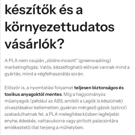
készítők és a
környezettudatos
vásárlók?
A PLA nem csupán „zöldre mosott” (greenwashing)
marketingfogás. Valós, kézzelfogható előnyei vannak mind a
gyártás, mind a végfelhasználás során.
Először is, a nyomtatási folyamat
teljesen biztonságos és
toxikus anyagoktól mentes
. Míg a hagyományos
műanyagok (például az ABS, amiből a Legók is készülnek)
olvasztásakor kellemetlen, gyakran mérgező gázok (sztirol)
szabadulhatnak fel, a PLA melegítése közben legfeljebb
enyhe, édeskés, vattacukorra vagy pirított palacsintára
emlékeztető illat terjeng a műhelyben.