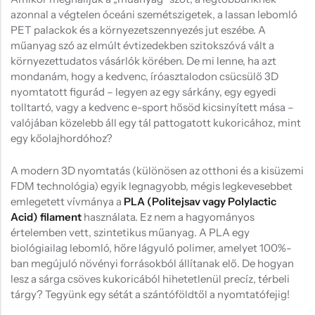
Hűtőmágnes, Kitűző
azonnal a végtelen óceáni szemétszigetek, a lassan lebomló
PET palackok és a környezetszennyezés jut eszébe. A
Plüss
műanyag szó az elmúlt évtizedekben szitokszóvá vált a
Sapka
környezettudatos vásárlók körében. De mi lenne, ha azt
mondanám, hogy a kedvenc, íróasztalodon csücsülő 3D
Táska, pénztárca
nyomtatott figurád – legyen az egy sárkány, egy egyedi
tolltartó, vagy a kedvenc e-sport hősöd kicsinyített mása –
Egyedi céges ajándékok
valójában közelebb áll egy tál pattogatott kukoricához, mint
Egyéb ajándék ötletek
egy kőolajhordóhoz?
A modern 3D nyomtatás (különösen az otthoni és a kisüzemi
FDM technológia) egyik legnagyobb, mégis legkevesebbet
emlegetett vívmánya a
PLA (Politejsav vagy Polylactic
Acid) filament
használata. Ez nem a hagyományos
értelemben vett, szintetikus műanyag. A PLA egy
biológiailag lebomló, hőre lágyuló polimer, amelyet 100%-
ban megújuló növényi forrásokból állítanak elő. De hogyan
lesz a sárga csöves kukoricából hihetetlenül precíz, térbeli
tárgy? Tegyünk egy sétát a szántóföldtől a nyomtatófejig!