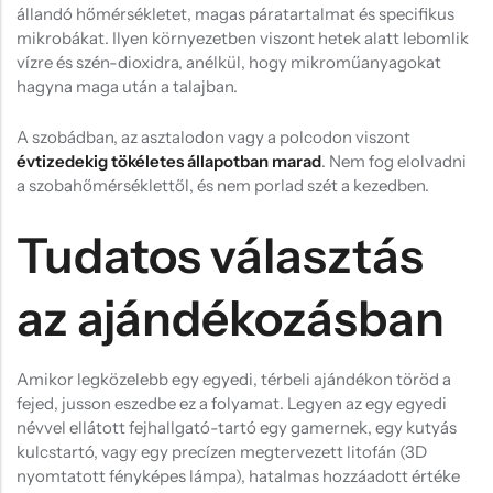
állandó hőmérsékletet, magas páratartalmat és specifikus
mikrobákat. Ilyen környezetben viszont hetek alatt lebomlik
vízre és szén-dioxidra, anélkül, hogy mikroműanyagokat
hagyna maga után a talajban.
A szobádban, az asztalodon vagy a polcodon viszont
évtizedekig tökéletes állapotban marad
. Nem fog elolvadni
a szobahőmérséklettől, és nem porlad szét a kezedben.
Tudatos választás
az ajándékozásban
Amikor legközelebb egy egyedi, térbeli ajándékon töröd a
fejed, jusson eszedbe ez a folyamat. Legyen az egy egyedi
névvel ellátott fejhallgató-tartó egy gamernek, egy kutyás
kulcstartó, vagy egy precízen megtervezett litofán (3D
nyomtatott fényképes lámpa), hatalmas hozzáadott értéke