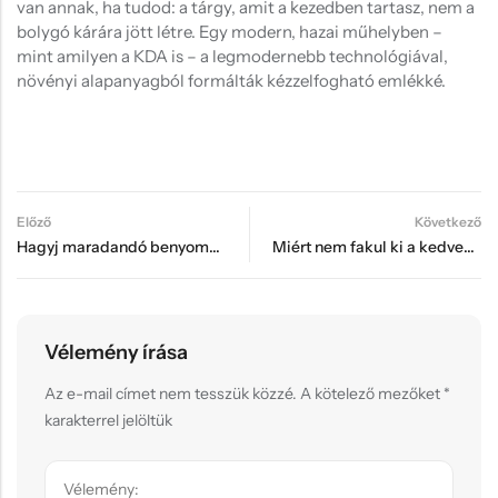
van annak, ha tudod: a tárgy, amit a kezedben tartasz, nem a
bolygó kárára jött létre. Egy modern, hazai műhelyben –
mint amilyen a KDA is – a legmodernebb technológiával,
növényi alapanyagból formálták kézzelfogható emlékké.
Előző
Következő
Hagyj maradandó benyomást
Miért nem fakul ki a kedvenc mintád? A DTF technológia titka és tartóssága a hagyományos vasalással szemben
Vélemény írása
Az e-mail címet nem tesszük közzé.
A kötelező mezőket
*
karakterrel jelöltük