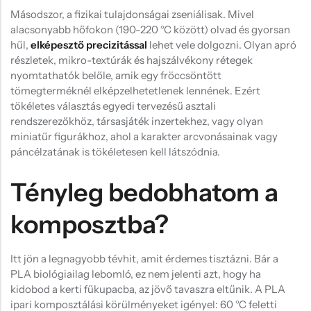
Másodszor, a fizikai tulajdonságai zseniálisak. Mivel
alacsonyabb hőfokon (190-220 °C között) olvad és gyorsan
hűl,
elképesztő precizitással
lehet vele dolgozni. Olyan apró
részletek, mikro-textúrák és hajszálvékony rétegek
nyomtathatók belőle, amik egy fröccsöntött
tömegterméknél elképzelhetetlenek lennének. Ezért
tökéletes választás egyedi tervezésű asztali
rendszerezőkhöz, társasjáték inzertekhez, vagy olyan
miniatűr figurákhoz, ahol a karakter arcvonásainak vagy
páncélzatának is tökéletesen kell látszódnia.
Tényleg bedobhatom a
komposztba?
Itt jön a legnagyobb tévhit, amit érdemes tisztázni. Bár a
PLA biológiailag lebomló, ez nem jelenti azt, hogy ha
kidobod a kerti fűkupacba, az jövő tavaszra eltűnik. A PLA
ipari komposztálási körülményeket igényel: 60 °C feletti