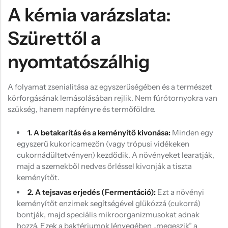
A kémia varázslata:
Szürettől a
nyomtatószálhig
A folyamat zsenialitása az egyszerűségében és a természet
körforgásának lemásolásában rejlik. Nem fúrótornyokra van
szükség, hanem napfényre és termőföldre.
1. A betakarítás és a keményítő kivonása:
Minden egy
egyszerű kukoricamezőn (vagy trópusi vidékeken
cukornádültetvényen) kezdődik. A növényeket learatják,
majd a szemekből nedves őrléssel kivonják a tiszta
keményítőt.
2. A tejsavas erjedés (Fermentáció):
Ezt a növényi
keményítőt enzimek segítségével glükózzá (cukorrá)
bontják, majd speciális mikroorganizmusokat adnak
hozzá. Ezek a baktériumok lényegében „megeszik” a