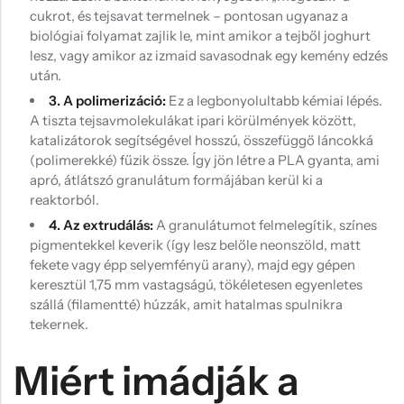
cukrot, és tejsavat termelnek – pontosan ugyanaz a
biológiai folyamat zajlik le, mint amikor a tejből joghurt
lesz, vagy amikor az izmaid savasodnak egy kemény edzés
után.
3. A polimerizáció:
Ez a legbonyolultabb kémiai lépés.
A tiszta tejsavmolekulákat ipari körülmények között,
katalizátorok segítségével hosszú, összefüggő láncokká
(polimerekké) fűzik össze. Így jön létre a PLA gyanta, ami
apró, átlátszó granulátum formájában kerül ki a
reaktorból.
4. Az extrudálás:
A granulátumot felmelegítik, színes
pigmentekkel keverik (így lesz belőle neonszöld, matt
fekete vagy épp selyemfényű arany), majd egy gépen
keresztül 1,75 mm vastagságú, tökéletesen egyenletes
szállá (filamentté) húzzák, amit hatalmas spulnikra
tekernek.
Miért imádják a