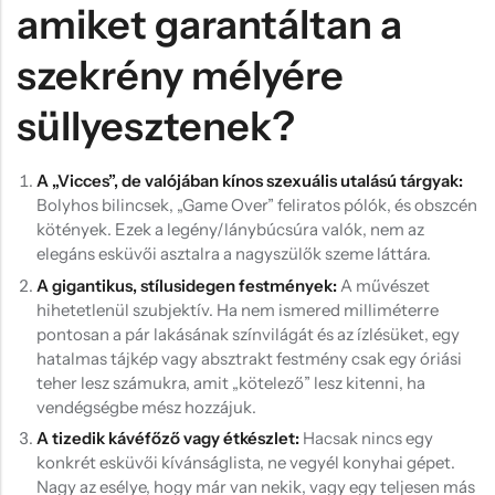
amiket garantáltan a
szekrény mélyére
süllyesztenek?
A „Vicces”, de valójában kínos szexuális utalású tárgyak:
Bolyhos bilincsek, „Game Over” feliratos pólók, és obszcén
kötények. Ezek a legény/lánybúcsúra valók, nem az
elegáns esküvői asztalra a nagyszülők szeme láttára.
A gigantikus, stílusidegen festmények:
A művészet
hihetetlenül szubjektív. Ha nem ismered milliméterre
pontosan a pár lakásának színvilágát és az ízlésüket, egy
hatalmas tájkép vagy absztrakt festmény csak egy óriási
teher lesz számukra, amit „kötelező” lesz kitenni, ha
vendégségbe mész hozzájuk.
A tizedik kávéfőző vagy étkészlet:
Hacsak nincs egy
konkrét esküvői kívánságlista, ne vegyél konyhai gépet.
Nagy az esélye, hogy már van nekik, vagy egy teljesen más