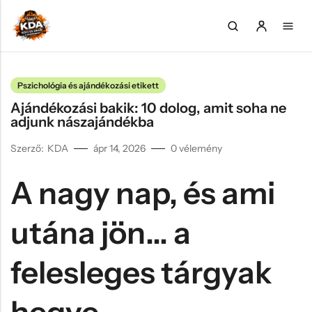
Pszichológia és ajándékozási etikett
Back
Back
Back
Back
Back
Ajándékozási bakik: 10 dolog, amit soha ne
Valentin napi ajándékok
Anyának
Születésnapra
Legénybúcsú
Gamer
adjunk nászajándékba
Póló
Apának
Nőnapra
Leánybúcsú
Könyvmoly
Szerző:
KDA
ápr 14, 2026
0
vélemény
Bögre
Tesónak
Anyák napjára
Lakásavató
Horgász
A nagy nap, és ami
Kulacs
Gyereknek
Apák napjára
Halloween
Zene
Pohár, korsó
Csecsemőnek
Húsvét
Tejfakasztó
Sütés/főzés
utána jön… a
Párna
Keresztszülőknek
Mikulás
Kávékedvelő
felesleges tárgyak
Kulcstartó
Nagyszülőknek
Karácsony
Falióra, Ébresztőóra
Pároknak
Valentin nap