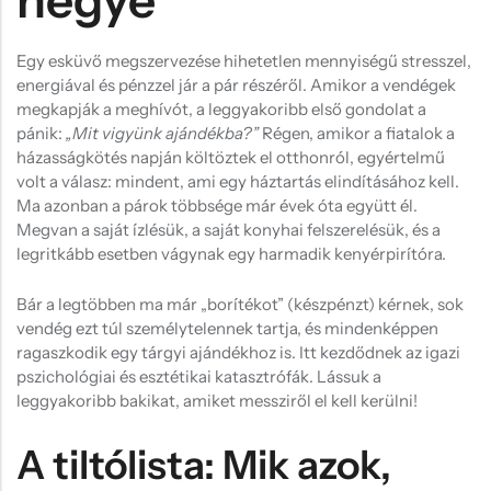
hegye
Hűtőmágnes, Kitűző
Plüss
Egy esküvő megszervezése hihetetlen mennyiségű stresszel,
energiával és pénzzel jár a pár részéről. Amikor a vendégek
Sapka
megkapják a meghívót, a leggyakoribb első gondolat a
Táska, pénztárca
pánik:
„Mit vigyünk ajándékba?”
Régen, amikor a fiatalok a
házasságkötés napján költöztek el otthonról, egyértelmű
Egyedi céges ajándékok
volt a válasz: mindent, ami egy háztartás elindításához kell.
Ma azonban a párok többsége már évek óta együtt él.
Egyéb ajándék ötletek
Megvan a saját ízlésük, a saját konyhai felszerelésük, és a
legritkább esetben vágynak egy harmadik kenyérpirítóra.
Bár a legtöbben ma már „borítékot” (készpénzt) kérnek, sok
vendég ezt túl személytelennek tartja, és mindenképpen
ragaszkodik egy tárgyi ajándékhoz is. Itt kezdődnek az igazi
pszichológiai és esztétikai katasztrófák. Lássuk a
leggyakoribb bakikat, amiket messziről el kell kerülni!
A tiltólista: Mik azok,