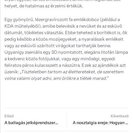
helyet, de hatalmas az érzelmi értékük.
Egy gyönyörű, lézergravírozott fa emlékdoboz (például a
KDA műhelyéből), amibe belevésik a nevüket és az esküvő
dátumát, tökéletes választás. Ebbe teheted a borítékot is, ők
pedig később a közös mozijegyeket, a nyaralásaik emlékeit
vagy az esküvői szárított virágokat tarthatják benne.
Ugyanígy zseniális egy 3D nyomtatott, elegáns litofán lámpa
a kedvenc közös fotójukkal, vagy egy minőségi, egyedi
feliratos páros kulacsszett a nászútra. Ezek az ajándékok azt
üzenik:
„Tiszteletben tartom az élettereteket, de szerettem
volna valami olyat adni, ami örökre a tiétek marad.”
Előző
Következő
A ballagás jelképrendszere: Miért adunk tarisznyát és mit tegyünk bele ma?
A nosztalgia ereje: Hogyan őrizhet meg egy pólóminta egy egész gyerekkort?