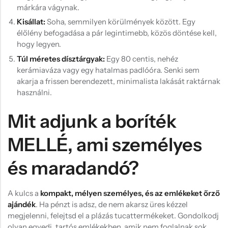
márkára vágynak.
Kisállat:
Soha, semmilyen körülmények között. Egy
élőlény befogadása a pár legintimebb, közös döntése kell,
hogy legyen.
Túl méretes dísztárgyak:
Egy 80 centis, nehéz
kerámiaváza vagy egy hatalmas padlóóra. Senki sem
akarja a frissen berendezett, minimalista lakását raktárnak
használni.
Mit adjunk a boríték
MELLÉ, ami személyes
és maradandó?
A kulcs a
kompakt, mélyen személyes, és az emlékeket őrző
ajándék
. Ha pénzt is adsz, de nem akarsz üres kézzel
megjelenni, felejtsd el a plázás tucattermékeket. Gondolkodj
olyan egyedi, tartós emlékekben, amik nem foglalnak sok