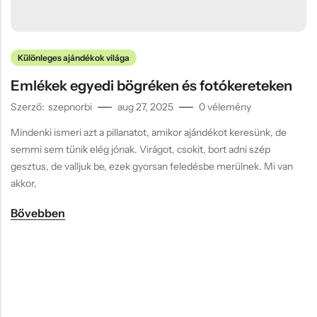
Hűtőmágnes, Kitűző
Plüss
Sapka
Különleges ajándékok világa
Emlékek egyedi bögréken és fotókereteken
Táska, pénztárca
Szerző:
szepnorbi
aug 27, 2025
0
vélemény
Egyedi céges ajándékok
Mindenki ismeri azt a pillanatot, amikor ajándékot keresünk, de
Egyéb ajándék ötletek
semmi sem tűnik elég jónak. Virágot, csokit, bort adni szép
gesztus, de valljuk be, ezek gyorsan feledésbe merülnek. Mi van
akkor,
Bővebben