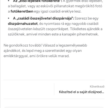
Az „első lépések fotókerete”:
A gyermek első lépéseit,
a ballagást, vagy az esküvői pillanatokat megörökítő fotó
a
fotókeretben
egy igazi családi ereklye lesz.
A „családi összejövetel díszpárnája”:
Szerezz be egy
díszpárnahuzatot
, és nyomtass rá egy nagyobb családi
összejövetelen készült csoportképet. Tökéletes ajándék a
szülőknek, amivel minden este a kanapén pihenhetnek.
Ne gondolkozz tovább! Válaszd a legszemélyesebb
ajándékot, és lepd meg a szeretteidet egy olyan
emléktárggyal, ami örökre velük marad.
Következő
Készítsd el a saját dizájnodat