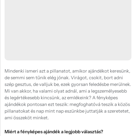
Hűtőmágnes, Kitűző
Plüss
Sapka
Táska, pénztárca
Egyedi céges ajándékok
Egyéb ajándék ötletek
Mindenki ismeri azt a pillanatot, amikor ajándékot keresünk,
de semmi sem tűnik elég jónak. Virágot, csokit, bort adni
szép gesztus, de valljuk be, ezek gyorsan feledésbe merülnek.
Mi van akkor, ha valami olyat adnál, ami a legszemélyesebb
és legértékesebb kincsünk, az emlékeink? A fényképes
ajándékok pontosan ezt teszik: megfoghatóvá teszik a közös
pillanatokat és nap mint nap eszünkbe juttatják a szeretetet,
ami összeköt minket.
Miért a fényképes ajándék a legjobb választás?