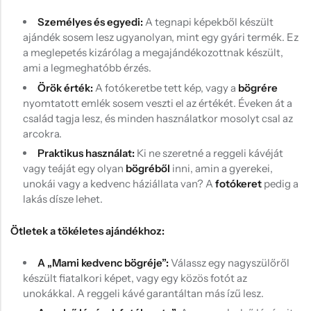
Személyes és egyedi:
A tegnapi képekből készült
ajándék sosem lesz ugyanolyan, mint egy gyári termék. Ez
a meglepetés kizárólag a megajándékozottnak készült,
ami a legmeghatóbb érzés.
Örök érték:
A fotókeretbe tett kép, vagy a
bögrére
nyomtatott emlék sosem veszti el az értékét. Éveken át a
család tagja lesz, és minden használatkor mosolyt csal az
arcokra.
Praktikus használat:
Ki ne szeretné a reggeli kávéját
vagy teáját egy olyan
bögréből
inni, amin a gyerekei,
unokái vagy a kedvenc háziállata van? A
fotókeret
pedig a
lakás dísze lehet.
Ötletek a tökéletes ajándékhoz:
A „Mami kedvenc bögréje”:
Válassz egy nagyszülőről
készült fiatalkori képet, vagy egy közös fotót az
unokákkal. A reggeli kávé garantáltan más ízű lesz.