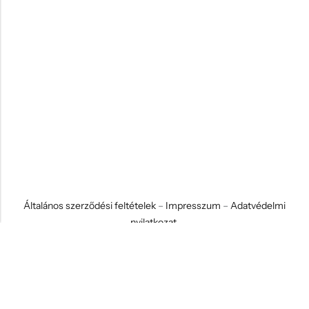
Általános szerződési feltételek
–
Impresszum
–
Adatvédelmi
nyilatkozat
© 2026 Koci és Drabi Ajándék Kft. Minden jog fenntartva