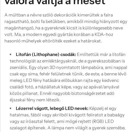
valóra váltja a mesét
A múltban a névre szóló dekorációk kimerültek a falra
ragasztható, bolti fa betűkben, amikből mindig hiányzott egy
magánhangzó, ha a gyereknek kicsit is különlegesebb neve
volt. Ma, a modern egyedi gyártás korában a KDA-hoz
hasonló műhelyek eltörölték ezeket a határokat.
Litofán (Lithophane) csodák:
Említettük már a litofán
technológiát az emléktárgyaknál, de a gyerekszobában is
zseniális. Egy olyan 3D nyomtatott lámpabúra, ami nappal
csak egy sima, fehér felületnek tűnik, de este, a benne lévő
meleg LED fény hatására előbukkan rajta egy kedvenc
családi fotó, a háziállatuk képe, vagy az apával/anyával
közös pillanat. Ennél nagyobb biztonságérzetet adó
éjszakai fény nem létezik.
Lézerrel vágott, lebegő LED nevek:
Képzelj el egy
hatalmas, fából vagy akrilból kivágott feliratot a babaágy
vagy az íróasztal felett, ami mögé rejtett (RGB) LED
szalagot építenek. A lámpa nem világít a gyerek szemébe,