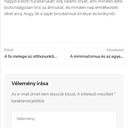
hagyd a bolti tucatárukat! Adj valami olyat, ami minden este
biztonságosan őrzi az álmukat, és minden nap emlékezteti
őket arra, hogy ők a saját birodalmuk királyai és királynői.
Előző
Következő
A fa melege az otthonunkban: Lézerrel vágott fali dekorációk pszichológiája
A minimalizmus és az egyedi tárgyak: Kevesebbet, de személyesebbet
Vélemény írása
Az e-mail címet nem tesszük közzé.
A kötelező mezőket
*
karakterrel jelöltük