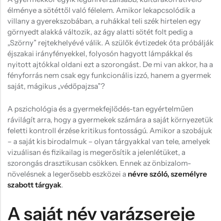
Hűtőmágnes, Kitűző
élménye a sötéttől való félelem. Amikor lekapcsolódik a
villany a gyerekszobában, a ruhákkal teli szék hirtelen egy
Plüss
görnyedt alakká változik, az ágy alatti sötét folt pedig a
Sapka
„Szörny” rejtekhelyévé válik. A szülők évtizedek óta próbálják
éjszakai irányfényekkel, folyosón hagyott lámpákkal és
Táska, pénztárca
nyitott ajtókkal oldani ezt a szorongást. De mi van akkor, ha a
fényforrás nem csak egy funkcionális izzó, hanem a gyermek
Egyedi céges ajándékok
saját, mágikus „védőpajzsa”?
Egyéb ajándék ötletek
A pszichológia és a gyermekfejlődés-tan egyértelműen
rávilágít arra, hogy a gyermekek számára a saját környezetük
feletti kontroll érzése kritikus fontosságú. Amikor a szobájuk
– a saját kis birodalmuk – olyan tárgyakkal van tele, amelyek
vizuálisan és fizikailag is megerősítik a jelenlétüket, a
szorongás drasztikusan csökken. Ennek az önbizalom-
növelésnek a legerősebb eszközei a
névre szóló, személyre
szabott tárgyak
.
A saját név varázsereje