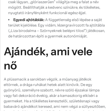
csak lágyan, „glóriaszerűen” világítja meg a falat a név
mögött. Beállíthatják a kedvenc színükre, és tökéletes,
nyugtató irányfényként funkcionál egész éjjel.
Egyedi ajtótáblák:
A függetlenség első lépése a saját
terület kijelölése. Egy vidám, lézergravírozott fa ajtótábla
(„Liza birodalma – Szörnyeknek belépni tilos!”) játékosan,
de határozottan építi a gyermek autonómiáját.
Ajándék, ami vele
nő
A plüssmacik a sarokban végzik, a műanyag játékok
eltörnek, a drága ruhákat hetek alatt kinövik. De egy
gyönyörű, személyre szabott, névre szóló éjszakai lámpa
vagy fali dekoráció évekig, akár a kamaszkorig elkíséri a
gyermeket. Ha a tökéletes keresztelői, születésnapi vagy
babaváró ajándékot keresed, ami nem végzi a süllyesztőben,