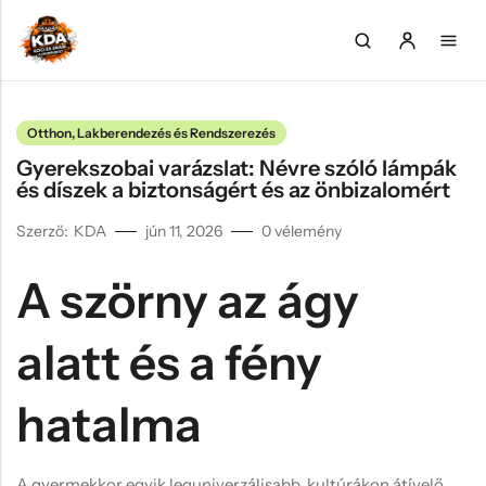
Otthon, Lakberendezés és Rendszerezés
Back
Back
Back
Back
Back
Gyerekszobai varázslat: Névre szóló lámpák
Valentin napi ajándékok
Anyának
Születésnapra
Legénybúcsú
Gamer
és díszek a biztonságért és az önbizalomért
Póló
Apának
Nőnapra
Leánybúcsú
Könyvmoly
Szerző:
KDA
jún 11, 2026
0
vélemény
Bögre
Tesónak
Anyák napjára
Lakásavató
Horgász
A szörny az ágy
Kulacs
Gyereknek
Apák napjára
Halloween
Zene
Pohár, korsó
Csecsemőnek
Húsvét
Tejfakasztó
Sütés/főzés
alatt és a fény
Párna
Keresztszülőknek
Mikulás
Kávékedvelő
hatalma
Kulcstartó
Nagyszülőknek
Karácsony
Falióra, Ébresztőóra
Pároknak
Valentin nap
A gyermekkor egyik leguniverzálisabb, kultúrákon átívelő