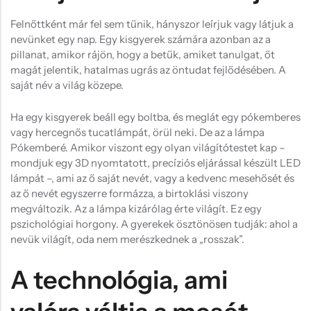
Felnőttként már fel sem tűnik, hányszor leírjuk vagy látjuk a
nevünket egy nap. Egy kisgyerek számára azonban az a
pillanat, amikor rájön, hogy a betűk, amiket tanulgat, őt
magát jelentik, hatalmas ugrás az öntudat fejlődésében. A
saját név a világ közepe.
Ha egy kisgyerek beáll egy boltba, és meglát egy pókemberes
vagy hercegnős tucatlámpát, örül neki. De az a lámpa
Pókemberé. Amikor viszont egy olyan világítótestet kap –
mondjuk egy 3D nyomtatott, precíziós eljárással készült LED
lámpát –, ami az ő saját nevét, vagy a kedvenc mesehősét és
az ő nevét egyszerre formázza, a birtoklási viszony
megváltozik. Az a lámpa kizárólag érte világít. Ez egy
pszichológiai horgony. A gyerekek ösztönösen tudják: ahol a
nevük világít, oda nem merészkednek a „rosszak”.
A technológia, ami