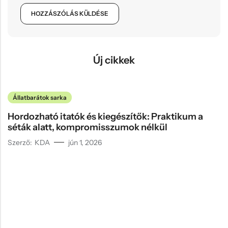
Új cikkek
Állatbarátok sarka
Hordozható itatók és kiegészítők: Praktikum a
séták alatt, kompromisszumok nélkül
Szerző:
KDA
jún 1, 2026