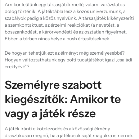
Amikor leülünk egy társasjáték mellé, valami varázslatos
dolog történik. A játéktábla lesz a közös univerzumunk, a
szabályok pedig a közös nyelvünk. A társasjáték kikényszeríti
a szemkontaktust, az érzelmi reakciókat (a nevetést, a
bosszankodást, a kárörvendést) és az osztatlan figyelmet.
Ebben a térben nincs helye a push értesítéseknek.
De hogyan tehetjük ezt az élményt még személyesebbé?
Hogyan változtathatunk egy bolti tucatjátékot igazi „családi
ereklyévé”?
Személyre szabott
kiegészítők: Amikor te
vagy a játék része
A játék iránti elköteleződés és a közösségi élmény
drasztikusan megnő, ha a játékosok saját magukra ismernek