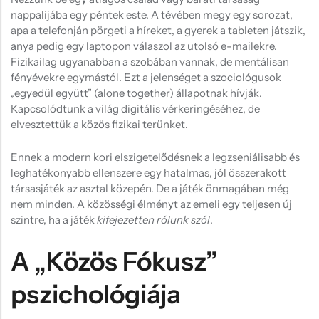
Hűtőmágnes, Kitűző
nappalijába egy péntek este. A tévében megy egy sorozat,
apa a telefonján pörgeti a híreket, a gyerek a tableten játszik,
Plüss
anya pedig egy laptopon válaszol az utolsó e-mailekre.
Sapka
Fizikailag ugyanabban a szobában vannak, de mentálisan
fényévekre egymástól. Ezt a jelenséget a szociológusok
Táska, pénztárca
„egyedül együtt” (alone together) állapotnak hívják.
Kapcsolódtunk a világ digitális vérkeringéséhez, de
Egyedi céges ajándékok
elvesztettük a közös fizikai terünket.
Egyéb ajándék ötletek
Ennek a modern kori elszigetelődésnek a legzseniálisabb és
leghatékonyabb ellenszere egy hatalmas, jól összerakott
társasjáték az asztal közepén. De a játék önmagában még
nem minden. A közösségi élményt az emeli egy teljesen új
szintre, ha a játék
kifejezetten rólunk szól
.
A „Közös Fókusz”
pszichológiája