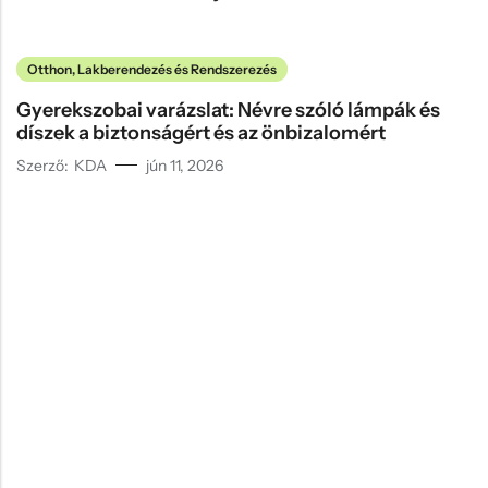
Otthon, Lakberendezés és Rendszerezés
Gyerekszobai varázslat: Névre szóló lámpák és
díszek a biztonságért és az önbizalomért
Szerző:
KDA
jún 11, 2026