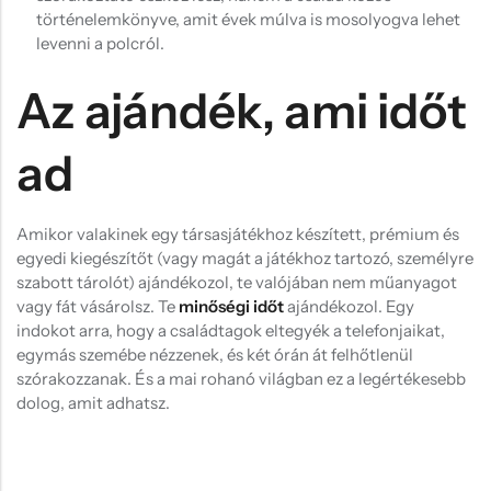
történelemkönyve, amit évek múlva is mosolyogva lehet
levenni a polcról.
Az ajándék, ami időt
ad
Amikor valakinek egy társasjátékhoz készített, prémium és
egyedi kiegészítőt (vagy magát a játékhoz tartozó, személyre
szabott tárolót) ajándékozol, te valójában nem műanyagot
vagy fát vásárolsz. Te
minőségi időt
ajándékozol. Egy
indokot arra, hogy a családtagok eltegyék a telefonjaikat,
egymás szemébe nézzenek, és két órán át felhőtlenül
szórakozzanak. És a mai rohanó világban ez a legértékesebb
dolog, amit adhatsz.