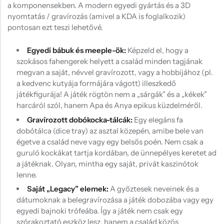
a komponensekben. A modern egyedi gyártás és a 3D
nyomtatás / gravírozás (amivel a KDA is foglalkozik)
pontosan ezt teszi lehetővé.
Egyedi bábuk és meeple-ök:
Képzeld el, hogy a
szokásos fahengerek helyett a család minden tagjának
megvan a saját, névvel gravírozott, vagy a hobbijához (pl.
a kedvenc kutyája formájára vágott) illeszkedő
játékfigurája! A játék rögtön nem a „sárgák” és a „kékek”
harcáról szól, hanem Apa és Anya epikus küzdelméről.
Gravírozott dobókocka-tálcák:
Egy elegáns fa
dobótálca (dice tray) az asztal közepén, amibe bele van
égetve a család neve vagy egy belsős poén. Nem csak a
guruló kockákat tartja kordában, de ünnepélyes keretet ad
a játéknak. Olyan, mintha egy saját, privát kaszinótok
lenne.
Saját „Legacy” elemek:
A győztesek neveinek és a
dátumoknak a belegravírozása a játék dobozába vagy egy
egyedi bajnoki trófeába. Így a játék nem csak egy
szórakoztató eszköz lesz, hanem a család közös