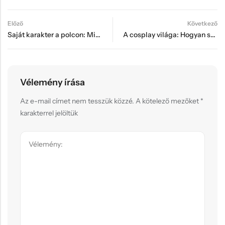
Előző
Következő
Saját karakter a polcon: Miért akar minden RPG játékos egyedi figurát?
A cosplay világa: Hogyan segíti a 3D nyomtatás a jelmezkészítőket?
Vélemény írása
Az e-mail címet nem tesszük közzé.
A kötelező mezőket
*
karakterrel jelöltük