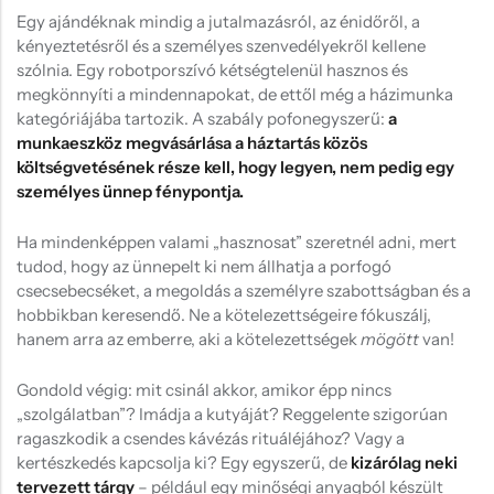
Egy ajándéknak mindig a jutalmazásról, az énidőről, a
kényeztetésről és a személyes szenvedélyekről kellene
szólnia. Egy robotporszívó kétségtelenül hasznos és
megkönnyíti a mindennapokat, de ettől még a házimunka
kategóriájába tartozik. A szabály pofonegyszerű:
a
munkaeszköz megvásárlása a háztartás közös
költségvetésének része kell, hogy legyen, nem pedig egy
személyes ünnep fénypontja.
Ha mindenképpen valami „hasznosat” szeretnél adni, mert
tudod, hogy az ünnepelt ki nem állhatja a porfogó
csecsebecséket, a megoldás a személyre szabottságban és a
hobbikban keresendő. Ne a kötelezettségeire fókuszálj,
hanem arra az emberre, aki a kötelezettségek
mögött
van!
Gondold végig: mit csinál akkor, amikor épp nincs
„szolgálatban”? Imádja a kutyáját? Reggelente szigorúan
ragaszkodik a csendes kávézás rituáléjához? Vagy a
kertészkedés kapcsolja ki? Egy egyszerű, de
kizárólag neki
tervezett tárgy
– például egy minőségi anyagból készült