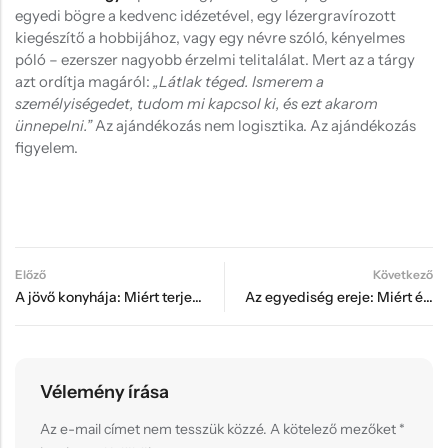
egyedi bögre a kedvenc idézetével, egy lézergravírozott
kiegészítő a hobbijához, vagy egy névre szóló, kényelmes
póló – ezerszer nagyobb érzelmi telitalálat. Mert az a tárgy
azt ordítja magáról:
„Látlak téged. Ismerem a
személyiségedet, tudom mi kapcsol ki, és ezt akarom
ünnepelni.”
Az ajándékozás nem logisztika. Az ajándékozás
figyelem.
Előző
Következő
A jövő konyhája: Miért terjednek a 3D nyomtatott egyedi tárolórendszerek?
Az egyediség ereje: Miért értékesebb egy 500 Ft-os névre szóló toll, mint egy 5000 Ft-os tucattermék?
Vélemény írása
Az e-mail címet nem tesszük közzé.
A kötelező mezőket
*