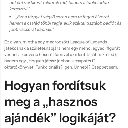
nőként/férfiként tekintek rád, hanem a funkciódon
keresztül.”
„Ezt a tárgyat végső soron nem te fogod élvezni,
hanem a család többi tagja, akik ezáltal tisztább padlót és
jobb vacsorát kapnak.”
Ez olyan, mintha egy megrögzött League of Legends
játékosnak a születésnapjára nem egy menő, egyedi figurát
vennél a kedvenc hőséről (amivel az identitását tiszteled),
hanem egy „Hogyan játssz jobban a csapatért”
oktatókönyvet. Funkcionális? Igen. Ünnepi? Cseppet sem.
Hogyan fordítsuk
meg a „hasznos
ajándék” logikáját?