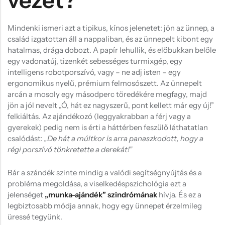
vezet?
Hűtőmágnes, Kitűző
Plüss
Mindenki ismeri azt a tipikus, kínos jelenetet: jön az ünnep, a
család izgatottan áll a nappaliban, és az ünnepelt kibont egy
Sapka
hatalmas, drága dobozt. A papír lehullik, és előbukkan belőle
Táska, pénztárca
egy vadonatúj, tizenkét sebességes turmixgép, egy
intelligens robotporszívó, vagy – ne adj isten – egy
Egyedi céges ajándékok
ergonomikus nyelű, prémium felmosószett. Az ünnepelt
arcán a mosoly egy másodperc töredékére megfagy, majd
Egyéb ajándék ötletek
jön a jól nevelt „Ó, hát ez nagyszerű, pont kellett már egy új!”
felkiáltás. Az ajándékozó (leggyakrabban a férj vagy a
gyerekek) pedig nem is érti a háttérben feszülő láthatatlan
csalódást:
„De hát a múltkor is arra panaszkodott, hogy a
régi porszívó tönkretette a derekát!”
Bár a szándék szinte mindig a valódi segítségnyújtás és a
probléma megoldása, a viselkedéspszichológia ezt a
jelenséget
„munka-ajándék” szindrómának
hívja. És ez a
legbiztosabb módja annak, hogy egy ünnepet érzelmileg
üressé tegyünk.