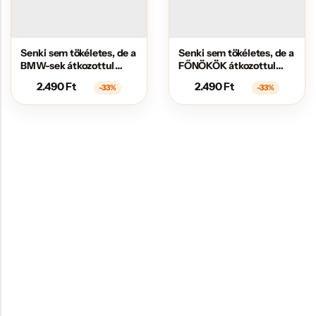
Senki sem tökéletes, de a
Senki sem tökéletes, de a
BMW-sek átkozottul
FŐNÖKÖK átkozottul
közel állnak hozzá
közel állnak hozzá
2.490
Ft
2.490
Ft
-33%
-33%