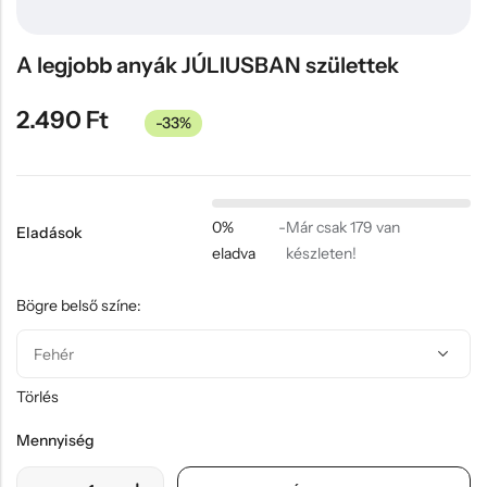
Hűtőmágnes, Kitűző
Plüss
A legjobb anyák JÚLIUSBAN születtek
Sapka
2.490
Ft
-33%
Táska, pénztárca
Egyedi céges ajándékok
Egyéb ajándék ötletek
0%
-
Már csak 179 van
Eladások
eladva
készleten!
Bögre belső színe:
Törlés
Mennyiség