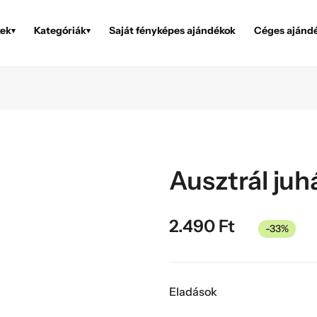
ek
Kategóriák
Saját fényképes ajándékok
Céges ajánd
▾
▾
Ausztrál juh
2.490
Ft
-33%
Eladások