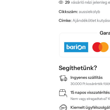
29
vásárló nézi jelenleg 
Cikkszám:
aussiekolyb
Címke:
Ajándékötlet kutyá
Gara
Segíthetünk?
Ingyenes szállítás
30.000 Ft kosárérték fölöt
15 napos visszatérítés
Nem vagy elragadtatva? Ké
Kiemelt ügyfélszolgál