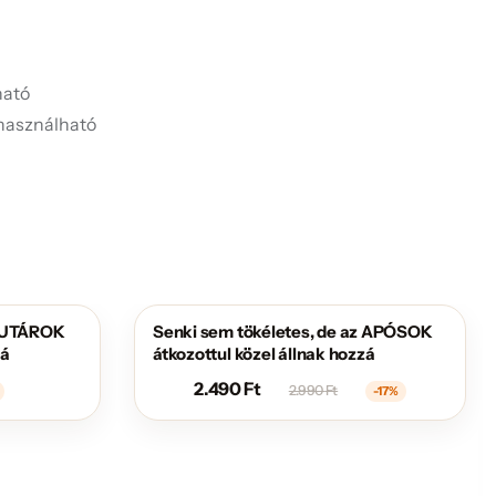
ató
használható
 FUTÁROK
Senki sem tökéletes, de az APÓSOK
AKCIÓS
zá
átkozottul közel állnak hozzá
2.490
Ft
2.990
Ft
-17%