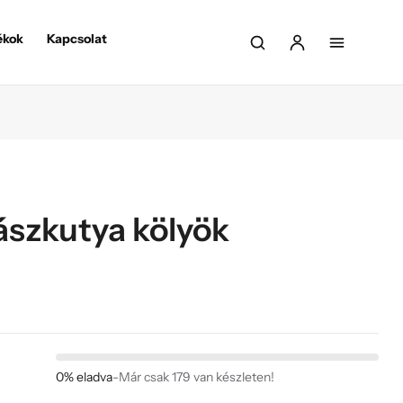
ékok
Kapcsolat
ászkutya kölyök
0% eladva
-
Már csak 179 van készleten!