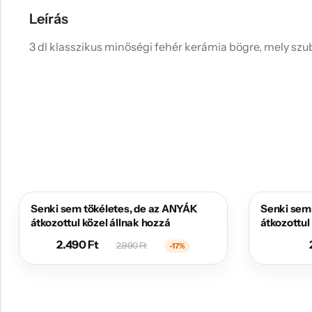
Leírás
3 dl klasszikus minőségi fehér kerámia bögre, mely szub
Senki sem tökéletes, de az ANYÁK
Senki sem
AKCIÓS
AKCIÓS
átkozottul közel állnak hozzá
átkozottul
2.490
Ft
2.990
Ft
-17%