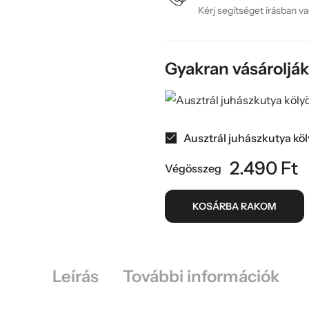
Kérj segítséget írásban v
Gyakran vásároljá
Ausztrál juhászkutya kö
2.490
Ft
Végösszeg
KOSÁRBA RAKOM
Leírás
További információk