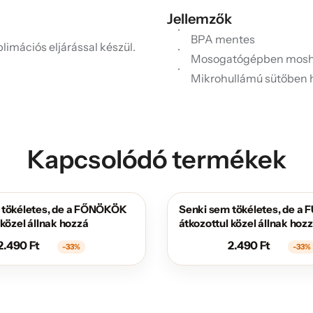
Jellemzők
BPA mentes
limációs eljárással készül.
Mosogatógépben mosh
Mikrohullámú sütőben 
Kapcsolódó termékek
 tökéletes, de a FŐNÖKÖK
Senki sem tökéletes, de a
AKCIÓS
 közel állnak hozzá
átkozottul közel állnak hoz
2.490
Ft
2.490
Ft
-33%
-33%