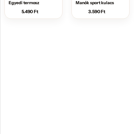
Egyedi termosz
Manók sport kulacs
5.490
Ft
3.590
Ft