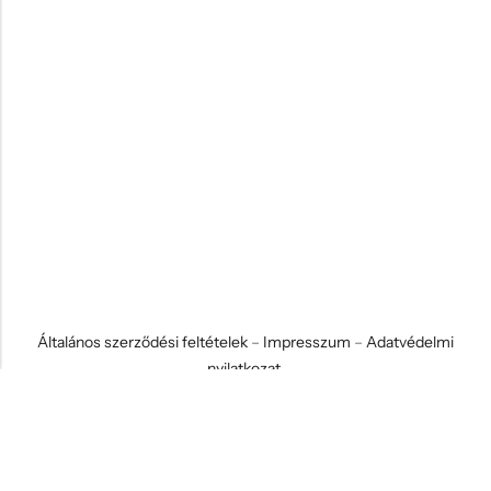
Általános szerződési feltételek
–
Impresszum
–
Adatvédelmi
nyilatkozat
© 2026 Koci és Drabi Ajándék Kft. Minden jog fenntartva