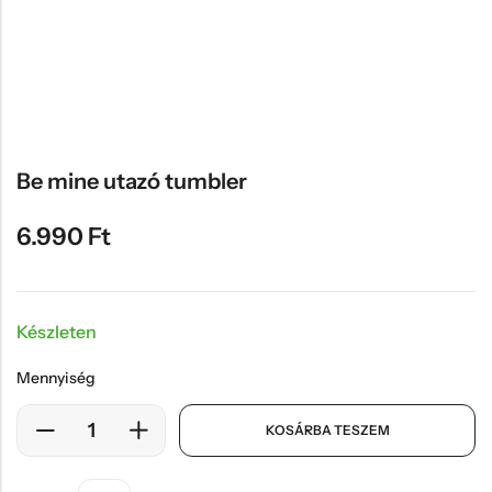
Hűtőmágnes, Kitűző
Plüss
Sapka
Táska, pénztárca
Egyedi céges ajándékok
Be mine utazó tumbler
Egyéb ajándék ötletek
6.990
Ft
Készleten
Mennyiség
KOSÁRBA TESZEM