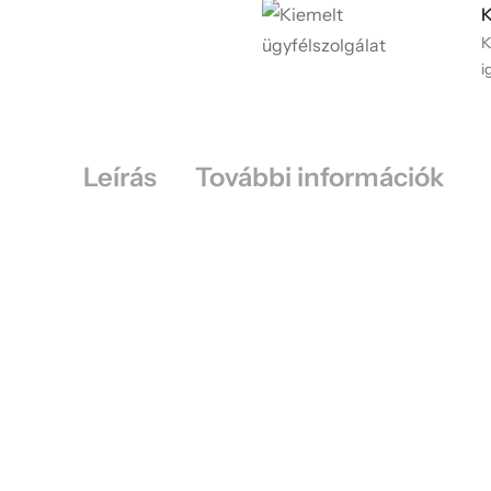
K
K
i
Leírás
További információk