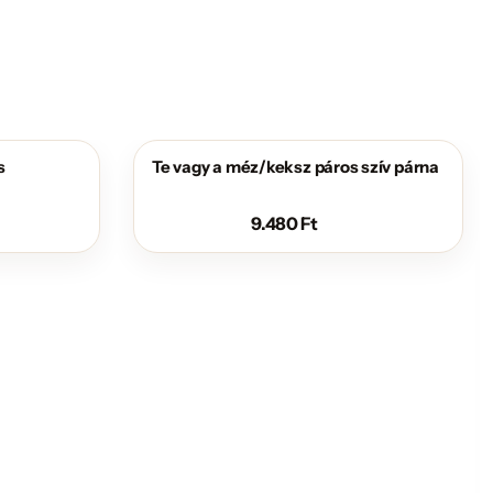
s
Te vagy a méz/keksz páros szív párna
9.480
Ft