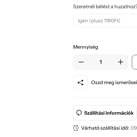
Szeretnél bélést a huzathoz?
Mennyiség
Oszd meg ismerősei
Szállítási információk
Várható szállítási idő:
09