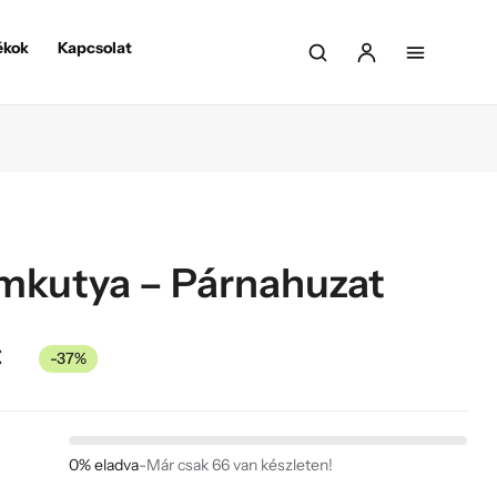
ékok
Kapcsolat
emkutya – Párnahuzat
t
-37%
0% eladva
-
Már csak 66 van készleten!