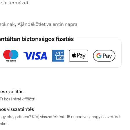
ezt a terméket
ásoknak
,
Ajándékötlet valentin napra
ntáltan biztonságos fizetés
es szállítás
t kosárérték fölött!
pos visszatérítés
gy elragadtatva? Kérj visszatérítést. 15 napod van, hogy összetörd
nket.