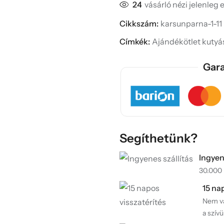
24
vásárló nézi jelenleg 
Cikkszám:
karsunparna-1-11
Címkék:
Ajándékötlet kuty
Gara
Segíthetünk?
Ingyen
30.000 F
15 na
Nem va
a szívü