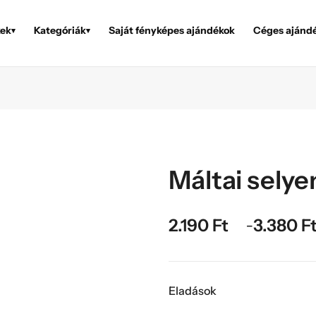
ek
Kategóriák
Saját fényképes ajándékok
Céges ajánd
▾
▾
Máltai sely
2.190
Ft
3.380
F
–
Eladások