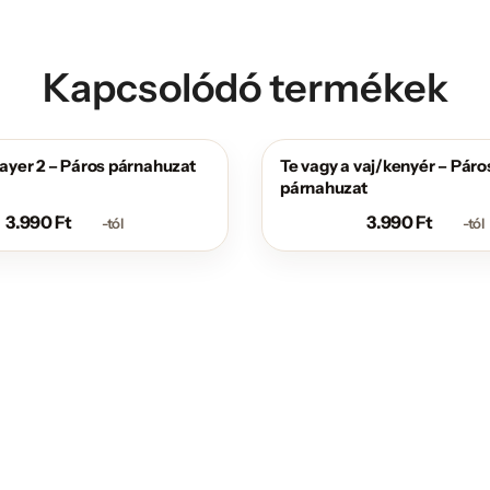
Kapcsolódó termékek
Player 2 – Páros párnahuzat
Te vagy a vaj/kenyér – Páro
párnahuzat
3.990
Ft
3.990
Ft
-tól
-tól