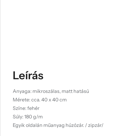
Leírás
Anyaga: mikroszálas, matt hatású
Mérete: cca. 40 x 40 cm
Színe: fehér
Súly: 180 g/m
Egyik oldalán műanyag húzózár. / zipzár/