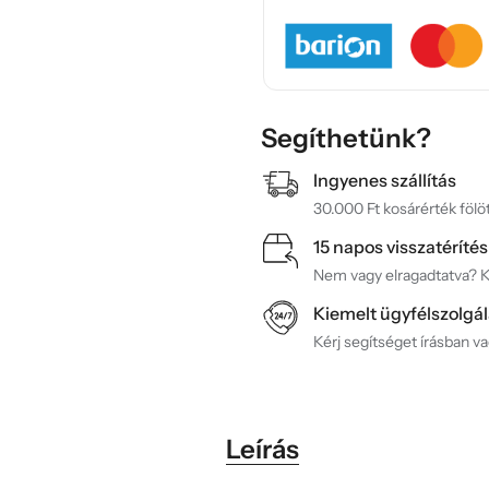
Segíthetünk?
Ingyenes szállítás
30.000 Ft kosárérték fölöt
15 napos visszatérítés
Nem vagy elragadtatva? Ké
Kiemelt ügyfélszolgál
Kérj segítséget írásban v
Leírás