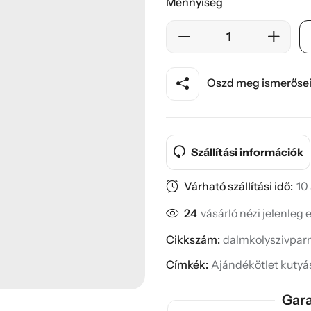
Mennyiség
Oszd meg ismerősei
Szállítási információk
Várható szállítási idő:
10
24
vásárló nézi jelenleg 
Cikkszám:
dalmkolyszivparn
Címkék:
Ajándékötlet kuty
Gara