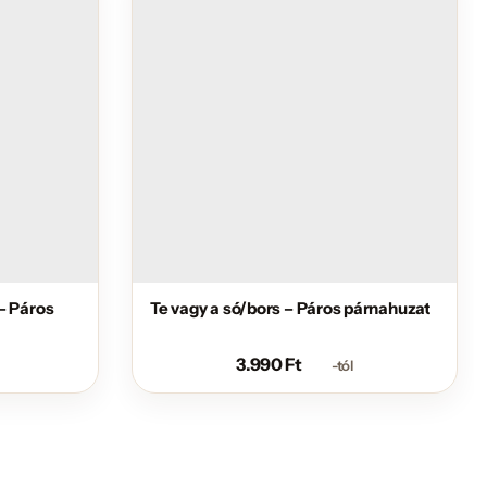
– Páros
Te vagy a só/bors – Páros párnahuzat
3.990
Ft
-tól