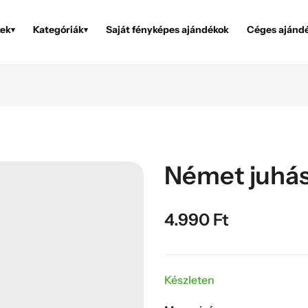
ek
Kategóriák
Saját fényképes ajándékok
Céges ajánd
▾
▾
Német juhász
4.990
Ft
Készleten