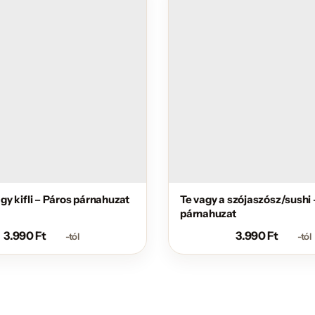
nagy kifli – Páros párnahuzat
Te vagy a szójaszósz/sushi 
párnahuzat
3.990
Ft
3.990
Ft
-tól
-tól