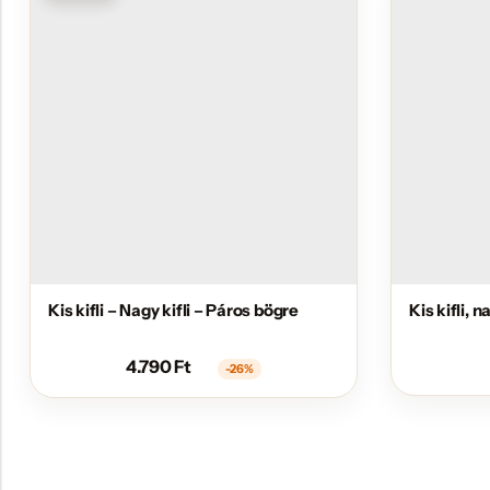
Kis kifli – Nagy kifli – Páros bögre
Kis kifli, 
4.790
Ft
-26%