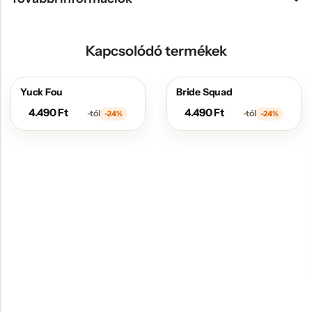
Kapcsolódó termékek
Yuck Fou
Bride Squad
AKCIÓS
AKCIÓS
4.490
Ft
4.490
Ft
-tól
-tól
-24%
-24%