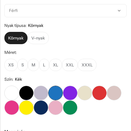
Hűtőmágnes, Kitűző
Plüss
Sapka
Nyak típusa:
Környak
Táska, pénztárca
Környak
V-nyak
Egyedi céges ajándékok
Méret:
Egyéb ajándék ötletek
XS
S
M
L
XL
XXL
XXXL
Szín:
Kék