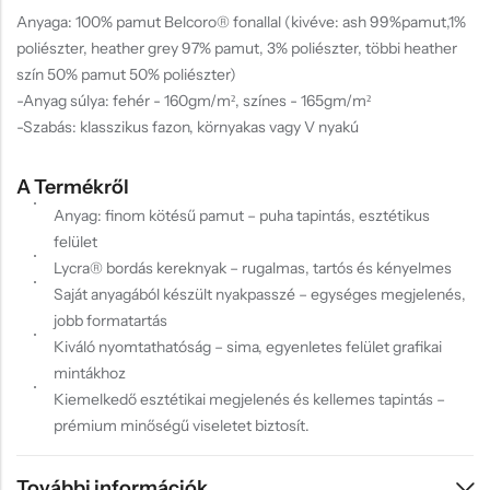
Anyaga: 100% pamut Belcoro® fonallal (kivéve: ash 99%pamut,1%
poliészter, heather grey 97% pamut, 3% poliészter, többi heather
szín 50% pamut 50% poliészter)
-Anyag súlya: fehér - 160gm/m², színes - 165gm/m²
-Szabás: klasszikus fazon, környakas vagy V nyakú
A Termékről
Anyag: finom kötésű pamut – puha tapintás, esztétikus
felület
Lycra® bordás kereknyak – rugalmas, tartós és kényelmes
Saját anyagából készült nyakpasszé – egységes megjelenés,
jobb formatartás
Kiváló nyomtathatóság – sima, egyenletes felület grafikai
mintákhoz
Kiemelkedő esztétikai megjelenés és kellemes tapintás –
prémium minőségű viseletet biztosít.
További információk