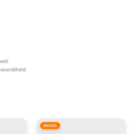
ató
használható
AKCIÓS