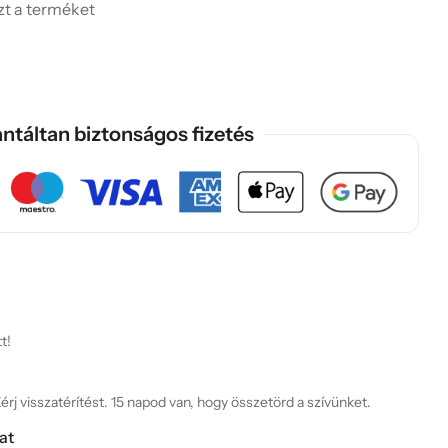
ezt a terméket
ntáltan biztonságos fizetés
t!
rj visszatérítést. 15 napod van, hogy összetörd a szívünket.
at