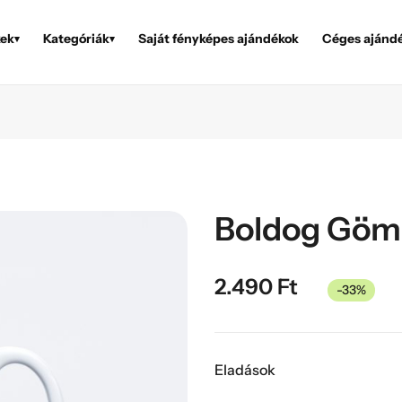
ek
Kategóriák
Saját fényképes ajándékok
Céges ajánd
▾
▾
Boldog Göm
2.490
Ft
-33%
Eladások