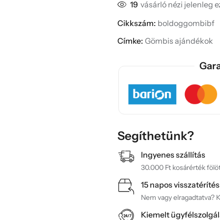
19
vásárló nézi jelenleg 
Cikkszám:
boldoggombibf
Címke:
Gömbis ajándékok
Gara
Segíthetünk?
Ingyenes szállítás
30.000 Ft kosárérték fölöt
15 napos visszatérítés
Nem vagy elragadtatva? Ké
Kiemelt ügyfélszolgál