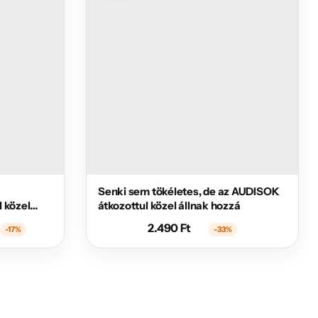
Senki sem tökéletes, de az AUDISOK
 közel
átkozottul közel állnak hozzá
2.490
Ft
-17%
-33%