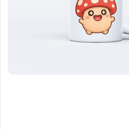
Hűtőmágnes, Kitűző
Plüss
Sapka
Táska, pénztárca
Egyedi céges ajándékok
Egyéb ajándék ötletek