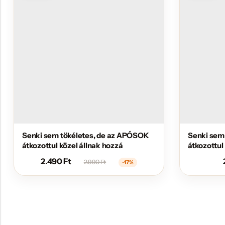
Senki sem tökéletes, de az APÓSOK
Senki sem
átkozottul közel állnak hozzá
átkozottul
2.490
Ft
2.990
Ft
-17%