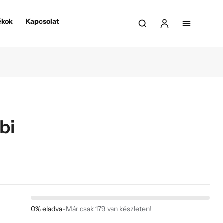
ékok
Kapcsolat
bi
0% eladva
-
Már csak 179 van készleten!