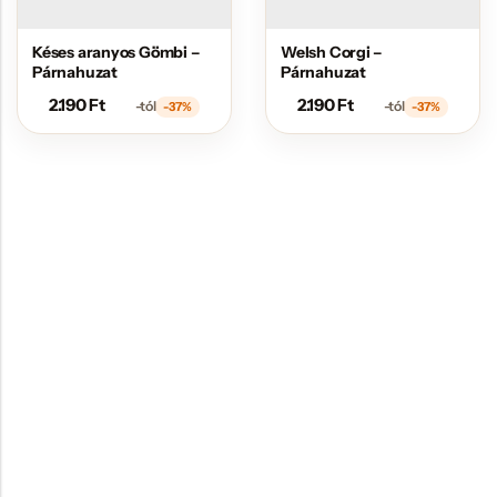
Késes aranyos Gömbi –
Welsh Corgi –
Párnahuzat
Párnahuzat
2.190
Ft
2.190
Ft
-tól
-tól
-37%
-37%