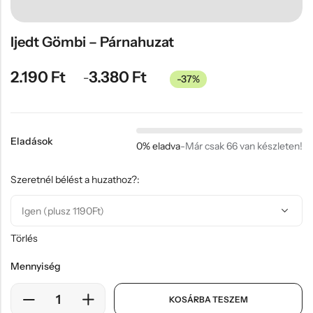
Hűtőmágnes, Kitűző
Plüss
Ijedt Gömbi – Párnahuzat
Sapka
2.190
Ft
3.380
Ft
–
-37%
Táska, pénztárca
Egyedi céges ajándékok
Egyéb ajándék ötletek
Eladások
0% eladva
-
Már csak 66 van készleten!
Szeretnél bélést a huzathoz?:
Törlés
Mennyiség
KOSÁRBA TESZEM