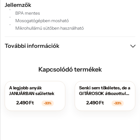
Jellemzők
BPA mentes
Mosogatógépben mosható
Mikrohullámú sütőben használható
További információk
Kapcsolódó termékek
A legjobb anyák
Senki sem tökéletes, de a
AKCIÓS
AKCIÓS
JANUÁRBAN születtek
GITÁROSOK átkozottul
közel állnak hozzá
2.490
Ft
2.490
Ft
-33%
-33%