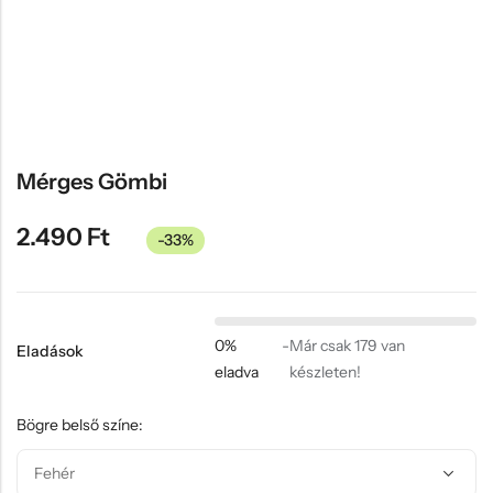
Hűtőmágnes, Kitűző
Plüss
Sapka
Táska, pénztárca
Egyedi céges ajándékok
Mérges Gömbi
Egyéb ajándék ötletek
2.490
Ft
-33%
0%
-
Már csak 179 van
Eladások
eladva
készleten!
Bögre belső színe: