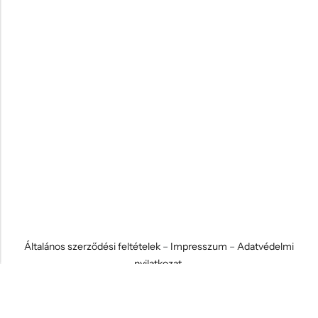
Általános szerződési feltételek
–
Impresszum
–
Adatvédelmi
nyilatkozat
© 2026 Koci és Drabi Ajándék Kft. Minden jog fenntartva