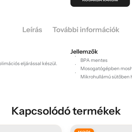
Leírás
További információk
Jellemzők
BPA mentes
limációs eljárással készül.
Mosogatógépben mosh
Mikrohullámú sütőben 
Kapcsolódó termékek
AKCIÓS