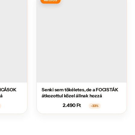
 CICÁSOK
Senki sem tökéletes, de a FOCISTÁK
zá
átkozottul közel állnak hozzá
2.490
Ft
-33%