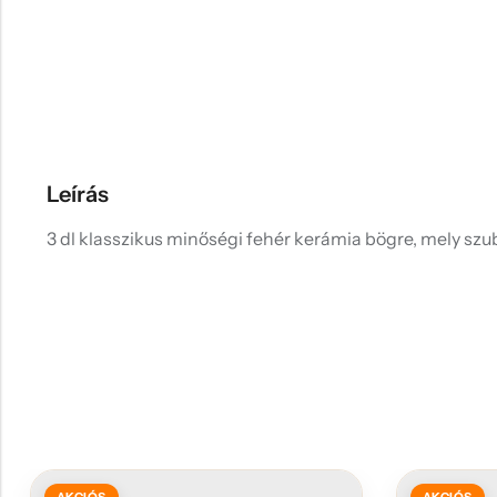
Leírás
3 dl klasszikus minőségi fehér kerámia bögre, mely szub
AKCIÓS
AKCIÓS