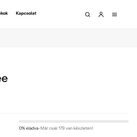
ékok
Kapcsolat
ee
0% eladva
-
Már csak 179 van készleten!