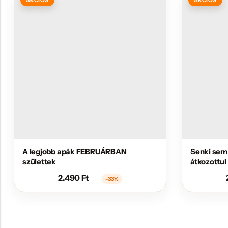
A legjobb apák FEBRUÁRBAN
Senki sem
születtek
átkozottul
2.490
Ft
-33%