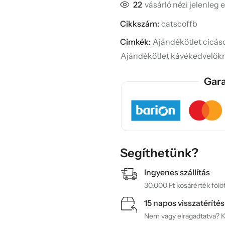
22
vásárló nézi jelenleg 
Cikkszám:
catscoffb
Címkék:
Ajándékötlet cicá
Ajándékötlet kávékedvelők
Gara
Segíthetünk?
Ingyenes szállítás
30.000 Ft kosárérték fölöt
15 napos visszatérítés
Nem vagy elragadtatva? Ké