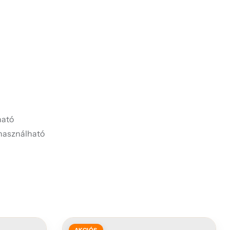
ató
használható
AKCIÓS