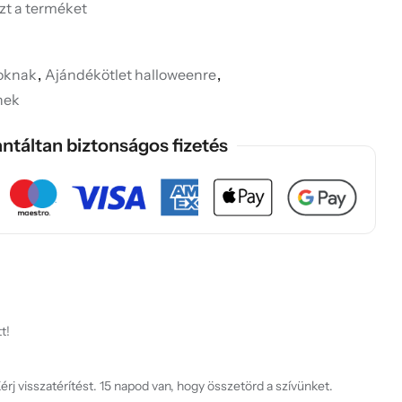
ezt a terméket
soknak
,
Ajándékötlet halloweenre
,
nek
ntáltan biztonságos fizetés
t!
rj visszatérítést. 15 napod van, hogy összetörd a szívünket.