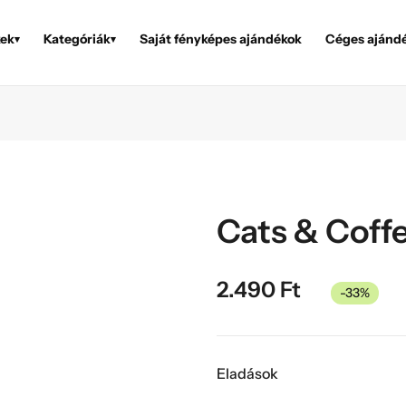
ek
Kategóriák
Saját fényképes ajándékok
Céges ajánd
▾
▾
Cats & Coff
2.490
Ft
-33%
Eladások