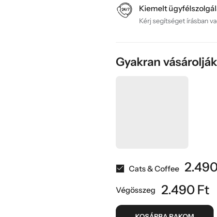
Kiemelt ügyfélszolgál
Kérj segítséget írásban v
Gyakran vásároljá
2.49
Cats & Coffee
2.490
Ft
Végösszeg
KOSÁRBA RAKOM