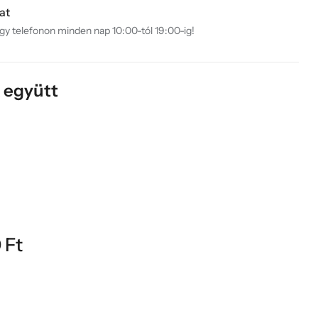
at
agy telefonon minden nap 10:00-tól 19:00-ig!
k együtt
0
Ft