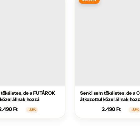
 tökéletes, de a FUTÁROK
Senki sem tökéletes, de a
 közel állnak hozzá
átkozottul közel állnak hoz
2.490
Ft
2.490
Ft
-33%
-33%