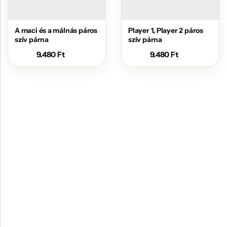
A maci és a málnás páros
Player 1, Player 2 páros
szív párna
szív párna
9.480
Ft
9.480
Ft