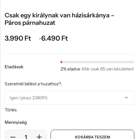
Hűtőmágnes, Kitűző
Csak egy királynak van házisárkánya –
Plüss
Páros párnahuzat
Sapka
Táska, pénztárca
3.990
Ft
6.490
Ft
–
Egyedi céges ajándékok
Egyéb ajándék ötletek
Eladások
2% eladva
-
Már csak 65 van készleten!
Szeretnél bélést a huzathoz?:
Törlés
Mennyiség
KOSÁRBA TESZEM