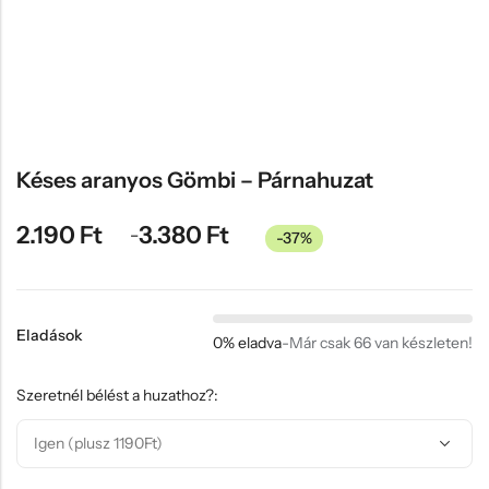
Hűtőmágnes, Kitűző
Plüss
Sapka
Táska, pénztárca
Egyedi céges ajándékok
Késes aranyos Gömbi – Párnahuzat
Egyéb ajándék ötletek
2.190
Ft
3.380
Ft
–
-37%
Eladások
0% eladva
-
Már csak 66 van készleten!
Szeretnél bélést a huzathoz?: