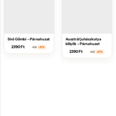
Síró Gömbi – Párnahuzat
Ausztrál juhászkutya
kölyök – Párnahuzat
2.190
Ft
-tól
-37%
2.190
Ft
-tól
-37%