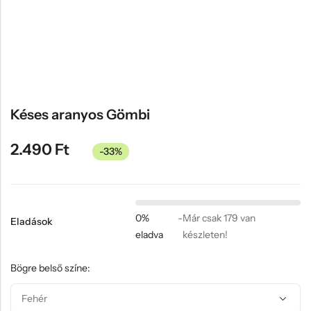
Hűtőmágnes, Kitűző
Plüss
Sapka
Táska, pénztárca
Egyedi céges ajándékok
Késes aranyos Gömbi
Egyéb ajándék ötletek
2.490
Ft
-33%
0%
-
Már csak 179 van
Eladások
eladva
készleten!
Bögre belső színe: