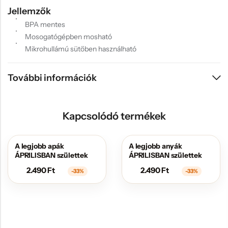
Jellemzők
BPA mentes
Mosogatógépben mosható
Mikrohullámú sütőben használható
További információk
Kapcsolódó termékek
A legjobb apák
A legjobb anyák
AKCIÓS
AKCIÓS
ÁPRILISBAN születtek
ÁPRILISBAN születtek
2.490
Ft
2.490
Ft
-33%
-33%