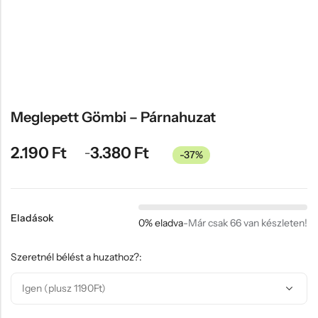
Hűtőmágnes, Kitűző
Plüss
Sapka
Táska, pénztárca
Egyedi céges ajándékok
Meglepett Gömbi – Párnahuzat
Egyéb ajándék ötletek
2.190
Ft
3.380
Ft
–
-37%
Eladások
0% eladva
-
Már csak 66 van készleten!
Szeretnél bélést a huzathoz?: