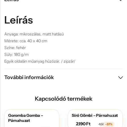
Leírás
Anyaga: mikroszálas, matt hatású
Mérete: cca. 40 x 40 cm
Színe: fehér
Súly: 180 g/m
Egyik oldalán műanyag húzózár. / zipzár/
További információk
Kapcsolódó termékek
Goromba Gomba –
Síró Gömbi – Párnahuzat
AKCIÓS
AKCIÓS
Párnahuzat
2.190
Ft
-tól
-37%