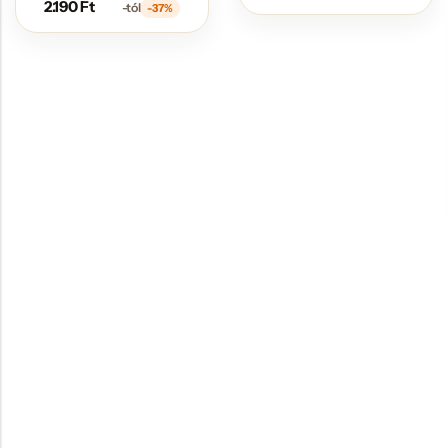
2.190
Ft
-tól
-37%