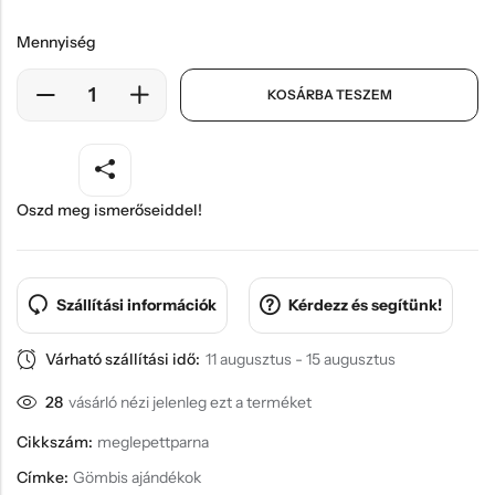
Mennyiség
KOSÁRBA TESZEM
Oszd meg ismerőseiddel!
Szállítási információk
Kérdezz és segítünk!
Várható szállítási idő:
11 augusztus - 15 augusztus
28
vásárló nézi jelenleg ezt a terméket
Cikkszám:
meglepettparna
Címke:
Gömbis ajándékok