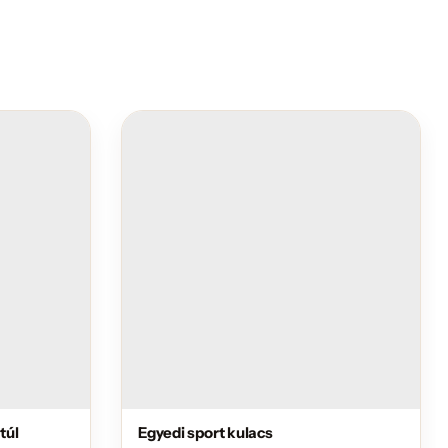
túl
Egyedi sport kulacs