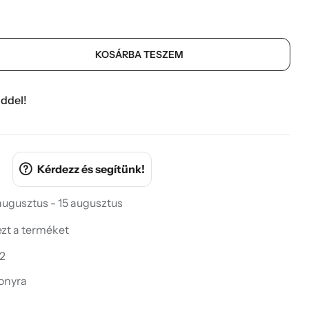
KOSÁRBA TESZEM
ddel!
Kérdezz és segítünk!
 augusztus - 15 augusztus
 ezt a terméket
-2
onyra