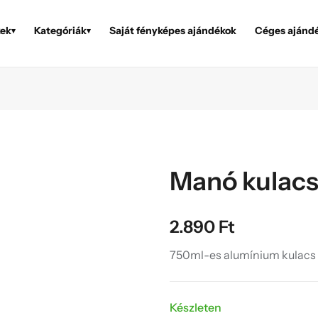
ek
Kategóriák
Saját fényképes ajándékok
Céges ajánd
▾
▾
Manó kulac
2.890
Ft
750ml-es alumínium kulacs k
Készleten