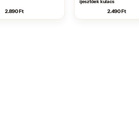
ijesztőek kulacs
2.890
Ft
2.490
Ft