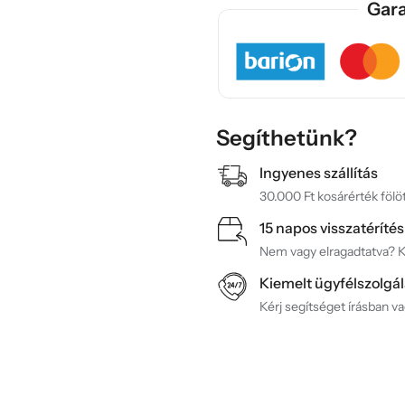
Gara
Segíthetünk?
Ingyenes szállítás
30.000 Ft kosárérték fölöt
15 napos visszatérítés
Nem vagy elragadtatva? Ké
Kiemelt ügyfélszolgál
Kérj segítséget írásban v