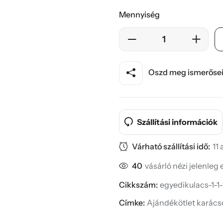
Mennyiség
Oszd meg ismerősei
Szállítási információk
Várható szállítási idő:
11
40
vásárló nézi jelenleg
Cikkszám:
egyedikulacs-1-1
Címke:
Ajándékötlet karács