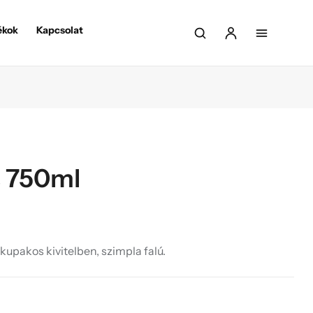
ékok
Kapcsolat
s 750ml
upakos kivitelben, szimpla falú.