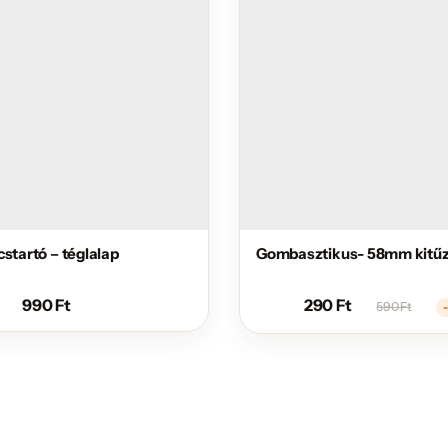
cstartó – téglalap
Gombasztikus- 58mm kitű
990
Ft
290
Ft
590
Ft