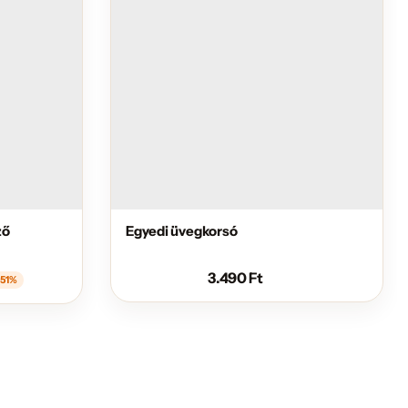
ző
Egyedi üvegkorsó
3.490
Ft
-51%