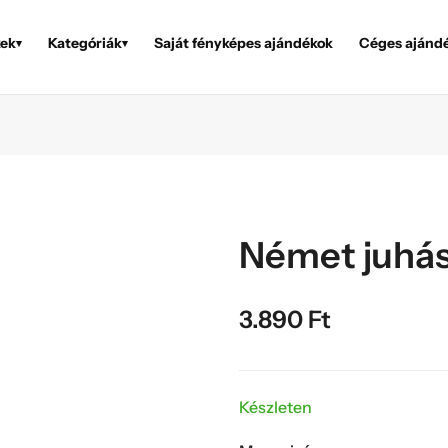
ek
Kategóriák
Saját fényképes ajándékok
Céges ajánd
▾
▾
Német juhász
3.890
Ft
Készleten