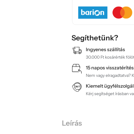
Segíthetünk?
Ingyenes szállítás
30.000 Ft kosárérték fölöt
15 napos visszatérítés
Nem vagy elragadtatva? Ké
Kiemelt ügyfélszolgál
Kérj segítséget írásban v
Leírás