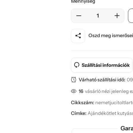
Mennyiség
Oszd meg ismerősei
Szállítási információk
Várható szállítási idő:
09
16
vásárló nézi jelenleg 
Cikkszám:
nemetjucitoltlart
Címke:
Ajándékötlet kutyá
Gara