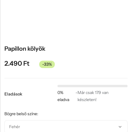
Hűtőmágnes, Kitűző
Plüss
Sapka
Táska, pénztárca
Egyedi céges ajándékok
Papillon kölyök
Egyéb ajándék ötletek
2.490
Ft
-33%
0%
-
Már csak 179 van
Eladások
eladva
készleten!
Bögre belső színe: