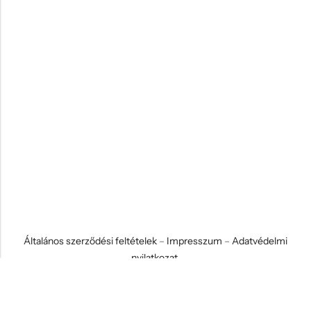
Általános szerződési feltételek
–
Impresszum
–
Adatvédelmi
nyilatkozat
© 2026 Koci és Drabi Ajándék Kft. Minden jog fenntartva