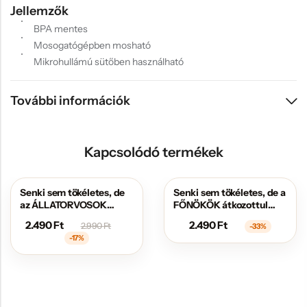
Jellemzők
BPA mentes
Mosogatógépben mosható
Mikrohullámú sütőben használható
További információk
Kapcsolódó termékek
Senki sem tökéletes, de
Senki sem tökéletes, de a
AKCIÓS
AKCIÓS
az ÁLLATORVOSOK
FŐNÖKÖK átkozottul
átkozottul közel állnak
közel állnak hozzá
2.490
Ft
2.490
Ft
2.990
Ft
-33%
hozzá
-17%