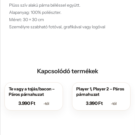
Plüss szív alakú párna béléssel együtt.
Alapanyag: 100% poliészter.
Méret: 30 × 30 cm
Személyre szabható fotóval, grafikával vagy logóval
Kapcsolódó termékek
Te vagy a tojás/bacon –
Player 1, Player 2 – Páros
Páros párnahuzat
párnahuzat
3.990
Ft
3.990
Ft
-tól
-tól