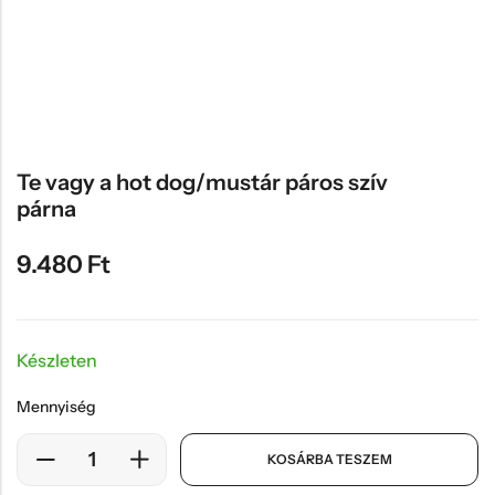
Hűtőmágnes, Kitűző
Plüss
Sapka
Táska, pénztárca
Egyedi céges ajándékok
Te vagy a hot dog/mustár páros szív
párna
Egyéb ajándék ötletek
9.480
Ft
Készleten
Mennyiség
KOSÁRBA TESZEM