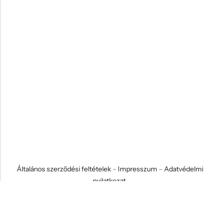
Általános szerződési feltételek
–
Impresszum
–
Adatvédelmi
nyilatkozat
© 2026 Koci és Drabi Ajándék Kft. Minden jog fenntartva