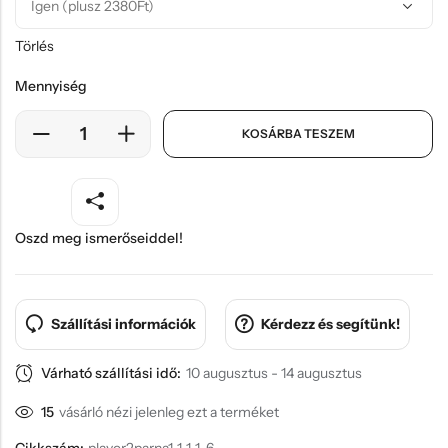
Oszd meg ismerőseiddel!
Szállítási információk
Kérdezz és segítünk!
Várható szállítási idő:
10 augusztus - 14 augusztus
15
vásárló nézi jelenleg ezt a terméket
Cikkszám:
player2parna1-1-1-1-6
Címkék:
Ajándékötlet pároknak
,
Ajándékötlet valentin napra
Garantáltan biztonságos fizetés