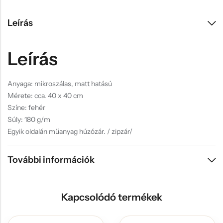
Anyaga: mikroszálas, matt hatású
Mérete: cca. 40 x 40 cm
Színe: fehér
Súly: 180 g/m
Egyik oldalán műanyag húzózár. / zipzár/
További információk
Kapcsolódó termékek
Te vagy a hot
Corgi szív párna
dog/mustár páros szív
4.990
Ft
párna
9.480
Ft