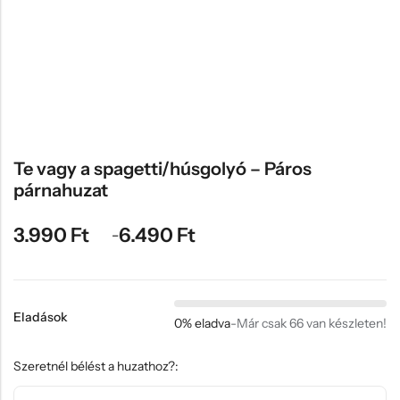
Hűtőmágnes, Kitűző
Te vagy a spagetti/húsgolyó – Páros
Plüss
párnahuzat
Sapka
Táska, pénztárca
3.990
Ft
6.490
Ft
–
Egyedi céges ajándékok
Egyéb ajándék ötletek
Eladások
0% eladva
-
Már csak 66 van készleten!
Szeretnél bélést a huzathoz?:
Törlés
Mennyiség
KOSÁRBA TESZEM