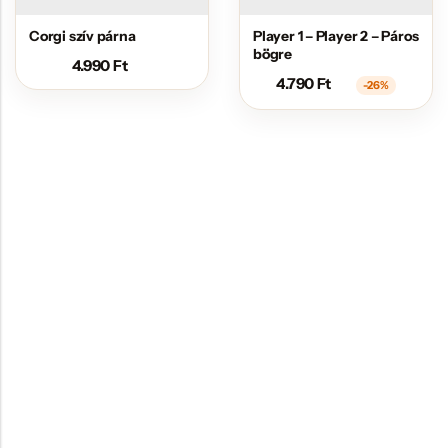
Corgi szív párna
Player 1 – Player 2 – Páros
bögre
4.990
Ft
4.790
Ft
-26%