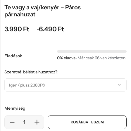
Hűtőmágnes, Kitűző
Te vagy a vaj/kenyér – Páros
párnahuzat
Plüss
Sapka
3.990
Ft
6.490
Ft
–
Táska, pénztárca
Egyedi céges ajándékok
Egyéb ajándék ötletek
Eladások
0% eladva
-
Már csak 66 van készleten!
Szeretnél bélést a huzathoz?:
Mennyiség
KOSÁRBA TESZEM