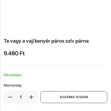
Hűtőmágnes, Kitűző
Plüss
Sapka
Táska, pénztárca
Egyedi céges ajándékok
Te vagy a vaj/kenyér páros szív párna
Egyéb ajándék ötletek
9.480
Ft
Készleten
Mennyiség
KOSÁRBA TESZEM