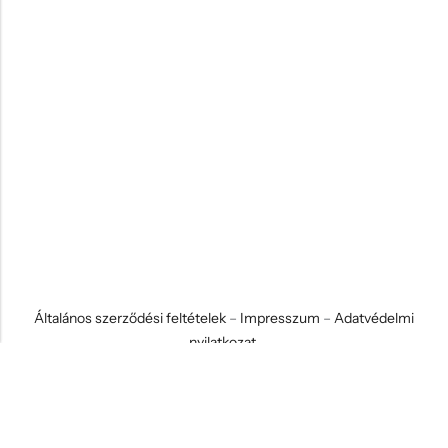
Általános szerződési feltételek
–
Impresszum
–
Adatvédelmi
nyilatkozat
© 2026 Koci és Drabi Ajándék Kft. Minden jog fenntartva