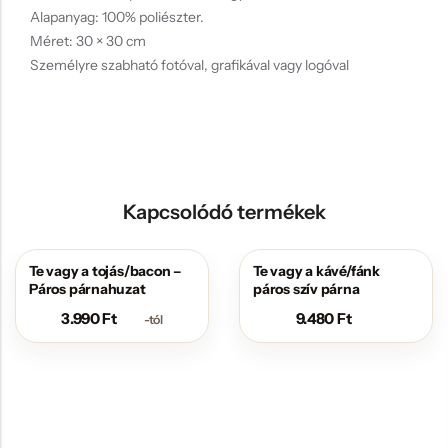
Alapanyag: 100% poliészter.
Méret: 30 × 30 cm
Személyre szabható fotóval, grafikával vagy logóval
Kapcsolódó termékek
Te vagy a tojás/bacon –
Te vagy a kávé/fánk
Páros párnahuzat
páros szív párna
3.990
Ft
9.480
Ft
-tól