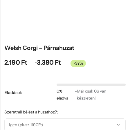
Hűtőmágnes, Kitűző
Plüss
Sapka
Táska, pénztárca
Egyedi céges ajándékok
Welsh Corgi – Párnahuzat
Egyéb ajándék ötletek
2.190
Ft
3.380
Ft
–
-37%
0%
-
Már csak 06 van
Eladások
eladva
készleten!
Szeretnél bélést a huzathoz?: