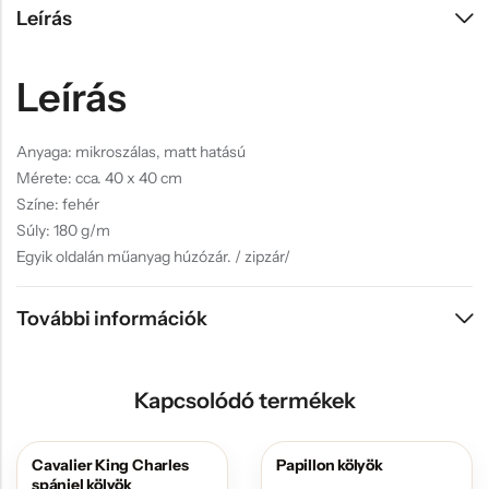
Leírás
Leírás
Anyaga: mikroszálas, matt hatású
Mérete: cca. 40 x 40 cm
Színe: fehér
Súly: 180 g/m
Egyik oldalán műanyag húzózár. / zipzár/
További információk
Kapcsolódó termékek
Cavalier King Charles
Papillon kölyök
AKCIÓS
AKCIÓS
spániel kölyök