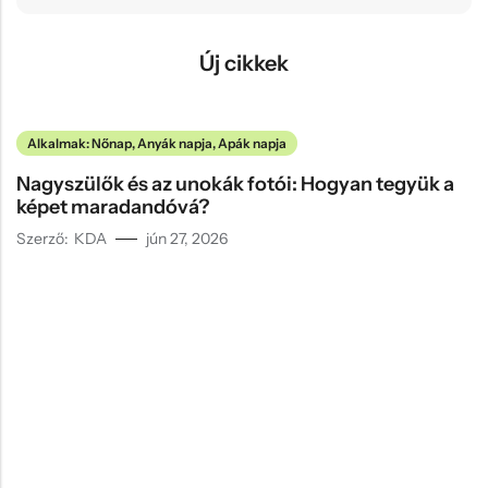
Új cikkek
Alkalmak: Nőnap, Anyák napja, Apák napja
Nagyszülők és az unokák fotói: Hogyan tegyük a
képet maradandóvá?
Szerző:
KDA
jún 27, 2026