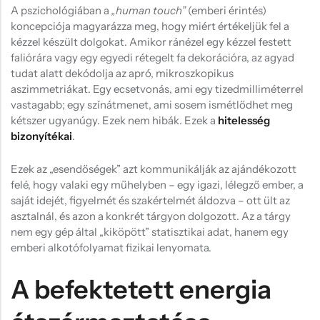
A pszichológiában a
„human touch”
(emberi érintés)
koncepciója magyarázza meg, hogy miért értékeljük fel a
kézzel készült dolgokat. Amikor ránézel egy kézzel festett
faliórára vagy egy egyedi rétegelt fa dekorációra, az agyad
tudat alatt dekódolja az apró, mikroszkopikus
aszimmetriákat. Egy ecsetvonás, ami egy tizedmilliméterrel
vastagabb; egy színátmenet, ami sosem ismétlődhet meg
kétszer ugyanúgy. Ezek nem hibák. Ezek a
hitelesség
bizonyítékai
.
Ezek az „esendőségek” azt kommunikálják az ajándékozott
felé, hogy valaki egy műhelyben – egy igazi, lélegző ember, a
saját idejét, figyelmét és szakértelmét áldozva – ott ült az
asztalnál, és azon a konkrét tárgyon dolgozott. Az a tárgy
nem egy gép által „kiköpött” statisztikai adat, hanem egy
emberi alkotófolyamat fizikai lenyomata.
A befektetett energia