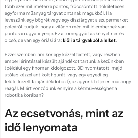
Hűtőmágnes, Kitűző
több ezer milliméterre pontos, fröccsöntött, tökéletesen
egyforma műanyag tárgyat ontanak magukból. Ha
Plüss
leveszünk egy bögrét vagy egy dísztárgyat a szupermarket
Sapka
polcáról, tudjuk, hogy a világon még millió embernek van
pontosan ugyanilyenje. Ez a tömeggyártás kényelmes és
Táska, pénztárca
olcsó, de van egy óriási ára:
kiöli a tárgyakból a lelket.
Egyedi céges ajándékok
Ezzel szemben, amikor egy kézzel festett, vagy részben
Egyéb ajándék ötletek
emberi érintéssel készült ajándékot tartunk a kezünkben
(például egy finoman kidolgozott, 3D nyomtatott, majd
utólag kézzel antikolt figurát, vagy egy egyedileg
felületkezelt fa ajándékdobozt), az agyunk teljesen máshogy
reagál. Miért vonzódunk ennyire a kézművességhez a
robotika korában?
Az ecsetvonás, mint az
idő lenyomata