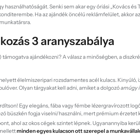
rgy használhatóságát. Senki sem akar egy óriási „Kovács és T
 konditerembe. Ha az ajándék öncélú reklámfelület, akkor 
 munkatársra.
ékozás 3 aranyszabálya
) támogatva ajándékozni? A válasz a minőségben, a diszkré
lyett élelmiszeripari rozsdamentes acél kulacs. Kinyúló, 
lóver. Olyan tárgyakat kell adni, amiket a dolgozó
amúgy i
rdítson! Egy elegáns, fába vagy fémbe lézergravírozott logó
ozó büszkén fogja viselni/használni, mert prémium érzetet k
pont, ahol az okos cégek szintet lépnek. Ugyanannyiba kerül
 mellett
minden egyes kulacson ott szerepel a munkavállal