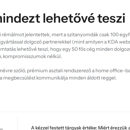
indezt lehetővé teszi
kai rémálmot jelentettek, mert a szitanyomdák csak 100 eg
lis gyártással dolgozó partnerekkel (mint amilyen a KDA we
nyomtatás lehetővé teszi, hogy egy 50 fős cég minden dolgoz
on, kompromisszumok nélkül.
y névre szóló, prémium asztali rendszerező a home office-b
t a megbecsülést kommunikálja minden áldott reggel.
talgia ereje: Hogyan őrizhet meg egy pólóminta egy egész gyerekkort?