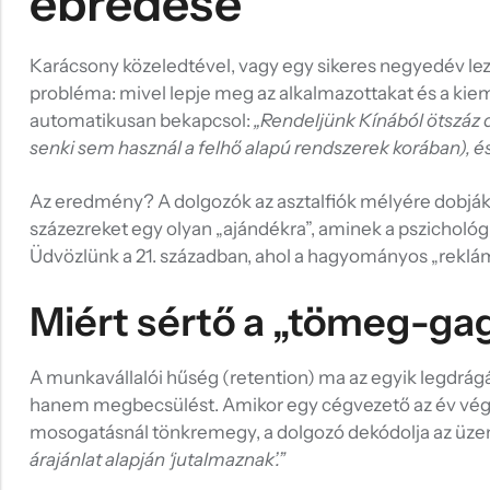
ébredése
Hűtőmágnes, Kitűző
Plüss
Karácsony közeledtével, vagy egy sikeres negyedév lezá
Sapka
probléma: mivel lepje meg az alkalmazottakat és a kiemel
automatikusan bekapcsol:
„Rendeljünk Kínából ötszáz 
Táska, pénztárca
senki sem használ a felhő alapú rendszerek korában), é
Egyedi céges ajándékok
Az eredmény? A dolgozók az asztalfiók mélyére dobják a
Egyéb ajándék ötletek
százezreket egy olyan „ajándékra”, aminek a pszichológ
Üdvözlünk a 21. században, ahol a hagyományos „reklám
Miért sértő a „tömeg-ga
A munkavállalói hűség (retention) ma az egyik legdrág
hanem megbecsülést. Amikor egy cégvezető az év végi b
mosogatásnál tönkremegy, a dolgozó dekódolja az üze
árajánlat alapján ‘jutalmaznak’.”