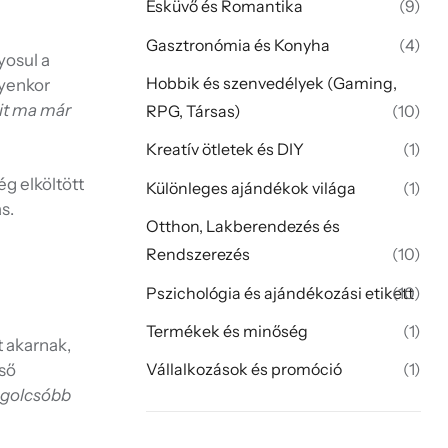
Esküvő és Romantika
(9)
Gasztronómia és Konyha
(4)
yosul a
Hobbik és szenvedélyek (Gaming,
lyenkor
it ma már
RPG, Társas)
(10)
Kreatív ötletek és DIY
(1)
g elköltött
Különleges ajándékok világa
(1)
s.
Otthon, Lakberendezés és
Rendszerezés
(10)
Pszichológia és ajándékozási etikett
(10)
Termékek és minőség
(1)
 akarnak,
Vállalkozások és promóció
(1)
lső
egolcsóbb