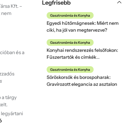
Legfrisebb
ársa Kft. –
az nem
Gasztronómia és Konyha
Egyedi hűtőmágnesek: Miért nem
ciki, ha jól van megtervezve?
Gasztronómia és Konyha
Konyhai rendszerezés felsőfokon:
cióban és a
Fűszertartók és címkék
pszichológiája
Gasztronómia és Konyha
izzadós
Söröskorsók és borospoharak:
s
Gravírozott elegancia az asztalon
 a tárgy
elt.
 legyártani
ó