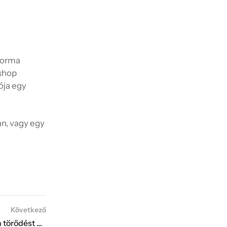
yforma
bshop
ója egy
an, vagy egy
Következő
A kézzel festett tárgyak értéke: Miért érezzük a törődést a színeken?