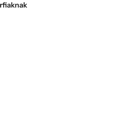
rfiaknak
akváriumban? A vízi élővilág 
műanyagok kapcsolata
Szerző:
KDA
márc 25, 2026