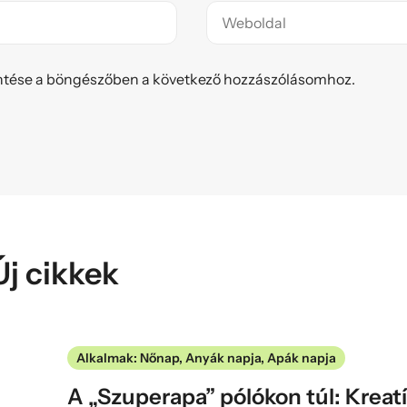
tése a böngészőben a következő hozzászólásomhoz.
Új cikkek
Alkalmak: Nőnap, Anyák napja, Apák napja
A „Szuperapa” pólókon túl: Kreatí