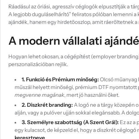
Ráadásul az óriási, agresszív céglogók elpusztítják a tá
A legjobb duguláselhárító” feliratos pólóban lemenni a
ajándék, hanem egy hirdetőoszlop, amit ráerőltetnek a
A modern vállalati ajánd
Hogyan lehet okosan, a cégépítést (employer branding
perszonalizációban rejlik.
1. Funkció és Prémium minőség:
Olcsó műanyag he
műszál helyett minőségi, prémium DTF nyomtatott pu
megvenne magának
, mert jó használni őket.
2. Diszkrét branding:
A logó ne a tárgy közepén o
alján, vagy a pulóver ujján sokkal elegánsabb. A dolg
3. Személyre szabottság (A Szent Grál):
Ez az a 
egy kulacsot, de képzeld el, hogy a diszkrét céglogó
keresztneve
.