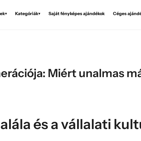
ek
Kategóriák
Saját fényképes ajándékok
Céges ajánd
▾
▾
erációja: Miért unalmas má
ála és a vállalati kul