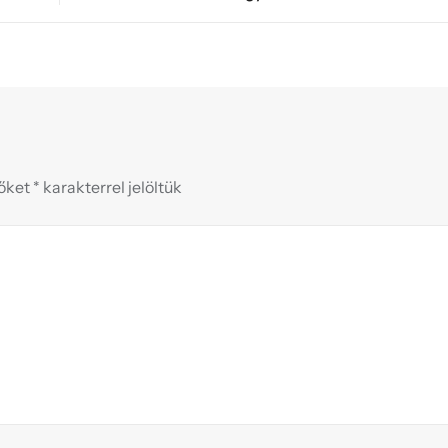
zőket
*
karakterrel jelöltük