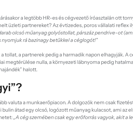
rásakor a legtöbb HR-es és cégvezető íróasztalán ott torn
t üzleti partnereket? Az évtizedes, poros vállalati reflex i
darab olcsó műanyag golyóstollat, párszáz pendrive-ot (am
s nyomjuk rá bazinagy betűkkel a céglogót!”
 tollat, a partnerek pedig a harmadik napon elhagyják. A cé
iai megtérülése nulla, a környezeti lábnyoma pedig hatalma
ajándék” halott.
gyi”?
ább valuta a munkaerőpiacon. A dolgozók nem csak fizetést
ulin átad egy olcsó, logózott műanyag kulacsot, ami az e
netet:
„A cég szemében csak egy erőforrás vagyok, akit a l