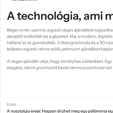
A technológia, ami m
Régen a név szerinti, egyedi céges ajándékok logiszti
darabtól indították be a gépeket. Ma, a modern, digitá
háttere is) ez gyerekjáték. A lézergravírozás és a 3D 
teljesen egyedi, névre szóló, prémium ajándékot kapj
A céges ajándék célja, hogy elmélyítse a köteléket. Eg
elegáns, névre gravírozott kávés termosz pontosan ez
Előző
A nosz