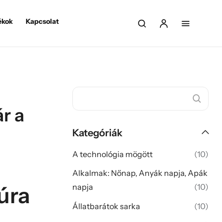
ékok
Kapcsolat
r a
Kategóriák
A technológia mögött
(10)
Alkalmak: Nőnap, Anyák napja, Apák
túra
napja
(10)
Állatbarátok sarka
(10)