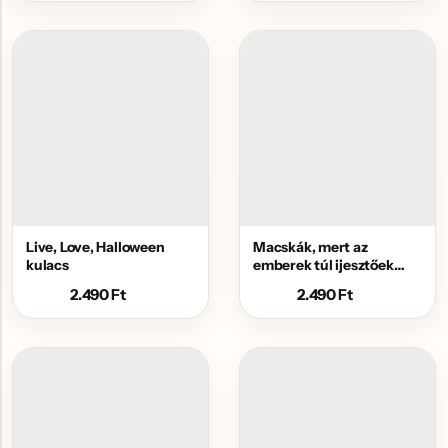
Live, Love, Halloween
Macskák, mert az
kulacs
emberek túl ijesztőek
kulacs
2.490
Ft
2.490
Ft