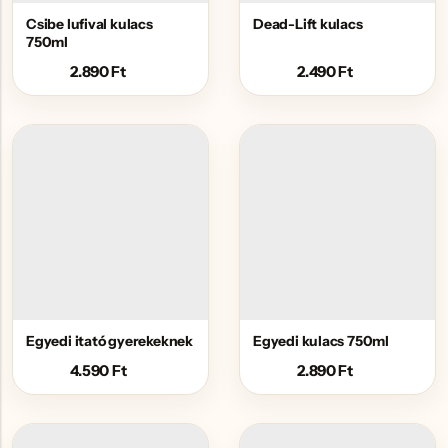
Csibe lufival kulacs
Dead-Lift kulacs
750ml
2.890
Ft
2.490
Ft
Egyedi itató gyerekeknek
Egyedi kulacs 750ml
4.590
Ft
2.890
Ft