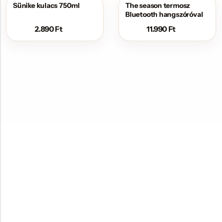
Sünike kulacs 750ml
The season termosz
Bluetooth hangszóróval
2.890
Ft
11.990
Ft