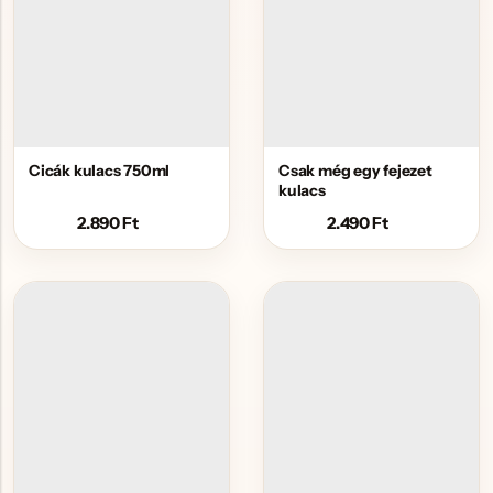
Cicák kulacs 750ml
Csak még egy fejezet
kulacs
2.890
Ft
2.490
Ft