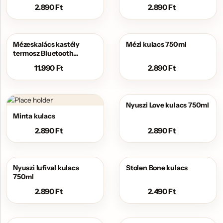
2.890
Ft
2.890
Ft
Mézeskalács kastély
Mézi kulacs 750ml
termosz Bluetooth
hangszóróval
11.990
Ft
2.890
Ft
Nyuszi Love kulacs 750ml
Minta kulacs
2.890
Ft
2.890
Ft
Nyuszi lufival kulacs
Stolen Bone kulacs
750ml
2.890
Ft
2.490
Ft