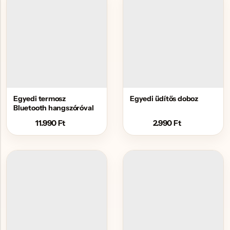
Egyedi termosz
Egyedi üdítős doboz
Bluetooth hangszóróval
11.990
Ft
2.990
Ft