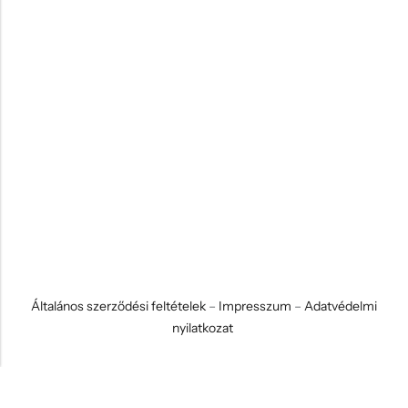
Általános szerződési feltételek
–
Impresszum
–
Adatvédelmi
nyilatkozat
© 2026 Koci és Drabi Ajándék Kft. Minden jog fenntartva