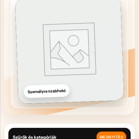
Hűtőmágnes, Kitűző
Plüss
Sapka
Táska, pénztárca
Egyedi céges ajándékok
Egyéb ajándék ötletek
Személyre szabható
Szűrők és kategóriák
MEGNYITÁS