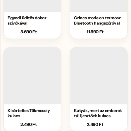
Egyedi üdítős doboz
Grincs mode on termosz
szívókával
Bluetooth hangszóróval
3.690
Ft
11.990
Ft
Kísérteties Tökmosoly
Kutyák, mert az emberek
kulacs
túl ijesztőek kulacs
2.490
Ft
2.490
Ft