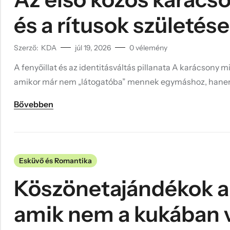
és a rítusok születése
Szerző:
KDA
júl 19, 2026
0
vélemény
A fenyőillat és az identitásváltás pillanata A karácsony 
amikor már nem „látogatóba” mennek egymáshoz, hanem 
Bővebben
Esküvő és Romantika
Köszönetajándékok a
amik nem a kukában 