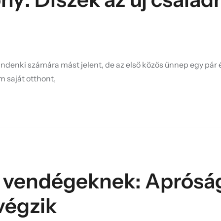
mindenki számára mást jelent, de az első közös ünnep egy pár 
saját otthont,
 vendégeknek: Aprósá
végzik