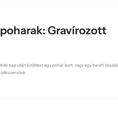
poharak: Gravírozott
héz nap után kitöltesz egy pohár bort, vagy egy baráti össze
érzékszervünk