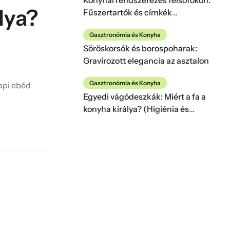
Konyhai rendszerezés felsőfokon:
lya?
Fűszertartók és címkék
pszichológiája
Gasztronómia és Konyha
Söröskorsók és borospoharak:
Gravírozott elegancia az asztalon
Gasztronómia és Konyha
api ebéd
Egyedi vágódeszkák: Miért a fa a
konyha királya? (Higiénia és
esztétika)