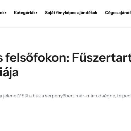
ek
Kategóriák
Saját fényképes ajándékok
Céges ajánd
▾
▾
 felsőfokon: Fűszertar
iája
 a jelenet? Sül a hús a serpenyőben, már-már odaégne, te ped