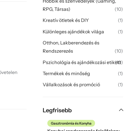
Hobbik és szenvedélyek (Gaming,
RPG, Társas)
(10)
Kreatív ötletek és DIY
(1)
Különleges ajándékok világa
(1)
Otthon, Lakberendezés és
Rendszerezés
(10)
Pszichológia és ajándékozási etikett
(10)
jövetelen
Termékek és minőség
(1)
Vállalkozások és promóció
(1)
Legfrisebb
Gasztronómia és Konyha