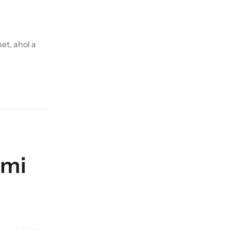
et, ahol a
ami