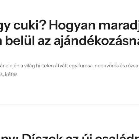
agy cuki? Hogyan marad
n belül az ajándékozásn
 elején a világ hirtelen átvált egy furcsa, neonvörös és rózsa
s, kétes
ny: Díszek az új család