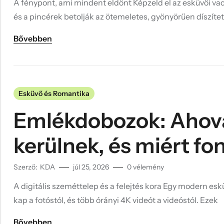
A fénypont, ami mindent eldönt Képzeld el az esküvői vac
és a pincérek betolják az ötemeletes, gyönyörűen díszít
Bővebben
Esküvő és Romantika
Emlékdobozok: Ahová
kerülnek, és miért font
Szerző:
KDA
júl 25, 2026
0
vélemény
A digitális szeméttelep és a felejtés kora Egy modern esk
kap a fotóstól, és több órányi 4K videót a videóstól. Ezek
Bővebben