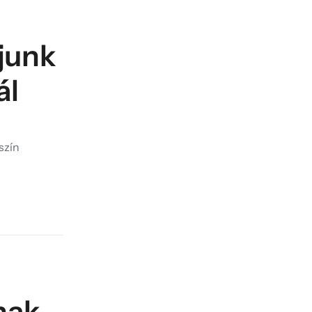
junk
ál
szín
nak