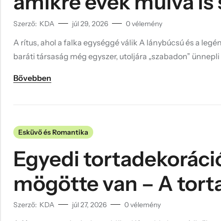
amikre évek múlva is 
Szerző:
KDA
júl 29, 2026
0
vélemény
A rítus, ahol a falka egységgé válik A lánybúcsú és a legé
baráti társaság még egyszer, utoljára „szabadon” ünnepli
Bővebben
Esküvő és Romantika
Egyedi tortadekoráció
mögötte van – A torta
Szerző:
KDA
júl 27, 2026
0
vélemény