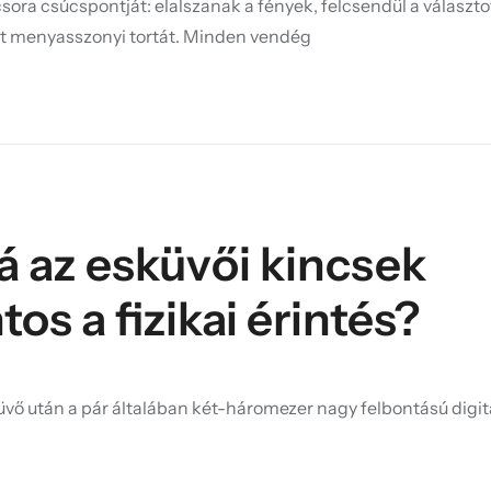
sora csúcspontját: elalszanak a fények, felcsendül a választo
ett menyasszonyi tortát. Minden vendég
 az esküvői kincsek
os a fizikai érintés?
üvő után a pár általában két-háromezer nagy felbontású digitá