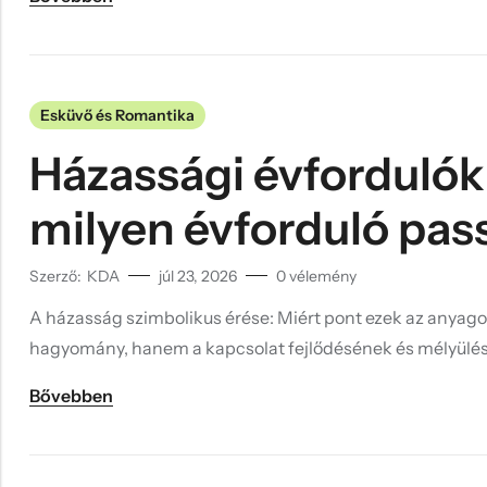
Esküvő és Romantika
Házassági évfordulók
milyen évforduló pass
Szerző:
KDA
júl 23, 2026
0
vélemény
A házasság szimbolikus érése: Miért pont ezek az anyag
hagyomány, hanem a kapcsolat fejlődésének és mélyülés
Bővebben