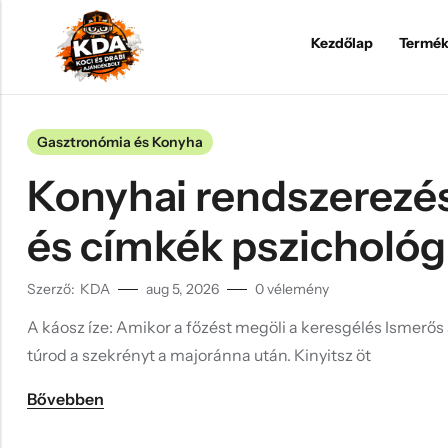
Kezdőlap
Termék
Back
Back
Back
Back
Back
Gasztronómia és Konyha
Valentin napi ajándékok
Anyának
Születésnapra
Legénybúcsú
Gamer
Konyhai rendszerezés
Póló
Apának
Nőnapra
Leánybúcsú
Könyvmoly
és címkék pszichológ
Bögre
Tesónak
Anyák napjára
Lakásavató
Horgász
Kulacs
Gyereknek
Apák napjára
Halloween
Zene
Szerző:
KDA
aug 5, 2026
0
vélemény
Pohár, korsó
Csecsemőnek
Húsvét
Tejfakasztó
Sütés/főzés
A káosz íze: Amikor a főzést megöli a keresgélés Ismerős
Párna
Keresztszülőknek
Mikulás
Kávékedvelő
túrod a szekrényt a majoránna után. Kinyitsz öt
Kulcstartó
Nagyszülőknek
Karácsony
Bővebben
Falióra, Ébresztőóra
Pároknak
Valentin nap