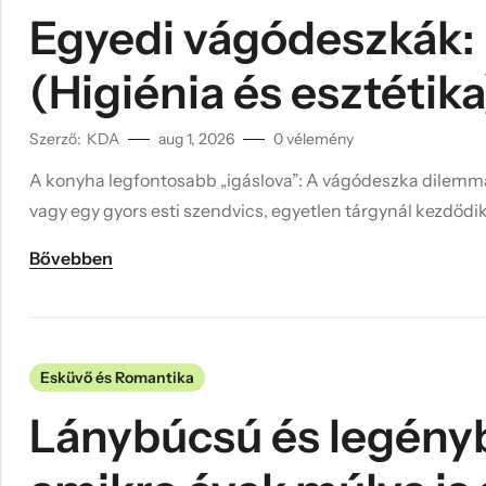
Egyedi vágódeszkák: M
(Higiénia és esztétika
Szerző:
KDA
aug 1, 2026
0
vélemény
A konyha legfontosabb „igáslova”: A vágódeszka dilemmá
vagy egy gyors esti szendvics, egyetlen tárgynál kezdődik
Bővebben
Esküvő és Romantika
Lánybúcsú és legény