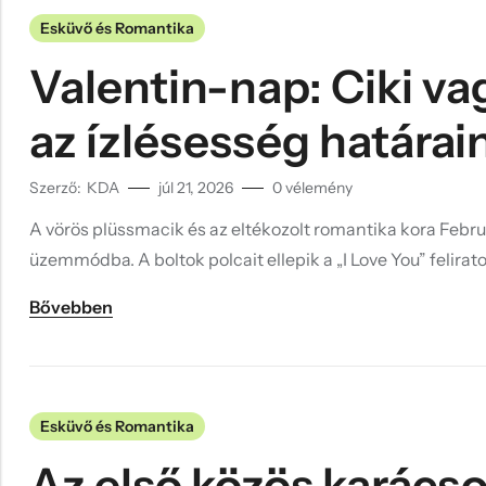
Esküvő és Romantika
Valentin-nap: Ciki v
az ízlésesség határai
Szerző:
KDA
júl 21, 2026
0
vélemény
A vörös plüssmacik és az eltékozolt romantika kora Február
üzemmódba. A boltok polcait ellepik a „I Love You” felirato
Bővebben
Esküvő és Romantika
Az első közös karácso