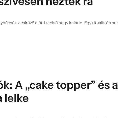
szívesen néztek rá
nybúcsú az esküvő előtti utolsó nagy kaland. Egy rituális átmen
k: A „cake topper” és 
 lelke