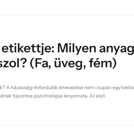
 etikettje: Milyen anya
zol? (Fa, üveg, fém)
ok? A házassági évfordulók elnevezése nem csupán egy kedv
ének tűpontos pszichológiai lenyomata. Az első