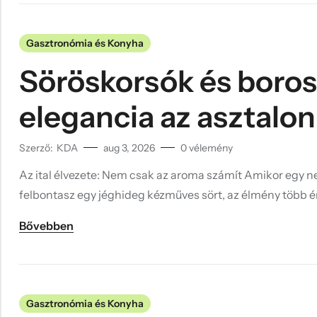
Hűtőmágnes, Kitűző
Plüss
Gasztronómia és Konyha
Sapka
Söröskorsók és boros
Táska, pénztárca
elegancia az asztalon
Egyedi céges ajándékok
Egyéb ajándék ötletek
Szerző:
KDA
aug 3, 2026
0
vélemény
Az ital élvezete: Nem csak az aroma számít Amikor egy ne
felbontasz egy jéghideg kézműves sört, az élmény több 
Bővebben
Gasztronómia és Konyha