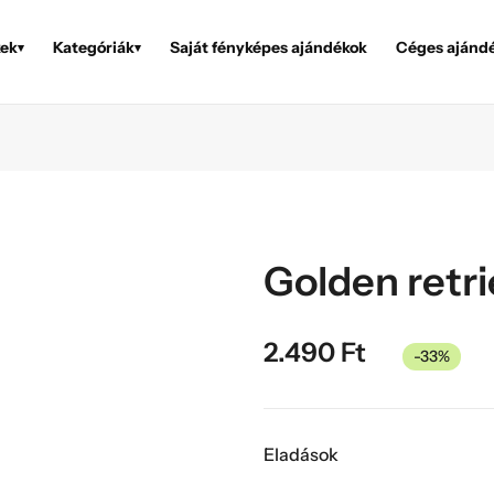
ek
Kategóriák
Saját fényképes ajándékok
Céges ajánd
▾
▾
Golden retri
2.490
Ft
-33%
Eladások