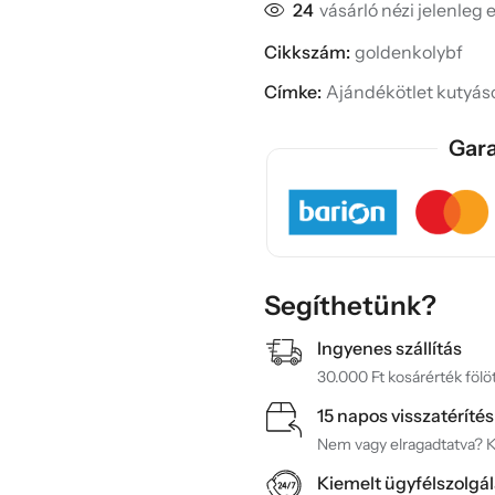
24
vásárló nézi jelenleg 
Cikkszám:
goldenkolybf
Címke:
Ajándékötlet kutyá
Gara
Segíthetünk?
Ingyenes szállítás
30.000 Ft kosárérték fölöt
15 napos visszatérítés
Nem vagy elragadtatva? Ké
Kiemelt ügyfélszolgál