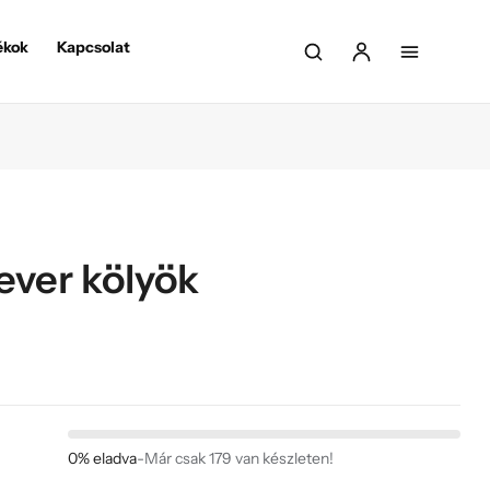
ékok
Kapcsolat
ever kölyök
0% eladva
-
Már csak 179 van készleten!