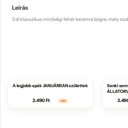
Leírás
3 dl klasszikus minőségi fehér kerámia bögre, mely szub
A legjobb apák JANUÁRBAN születtek
Senki sem 
AKCIÓS
AKCIÓS
ÁLLATORVO
állnak hoz
2.490
Ft
2.49
-33%