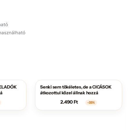
ató
használható
z ELADÓK
Senki sem tökéletes, de a CICÁSOK
AKCIÓS
zá
átkozottul közel állnak hozzá
2.490
Ft
-33%