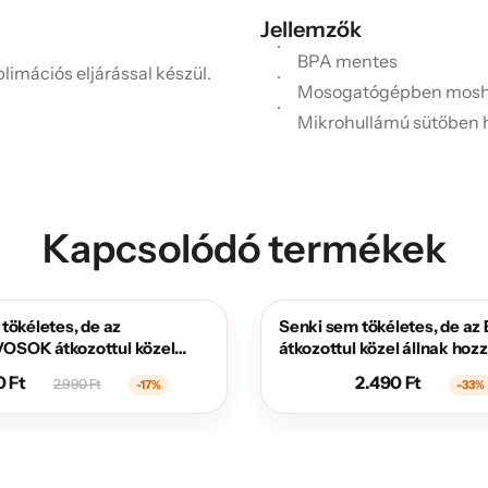
Jellemzők
BPA mentes
limációs eljárással készül.
Mosogatógépben mosh
Mikrohullámú sütőben 
Kapcsolódó termékek
tökéletes, de az
Senki sem tökéletes, de a
AKCIÓS
SOK átkozottul közel
átkozottul közel állnak hoz
zá
0
Ft
2.490
Ft
2.990
Ft
-17%
-33%