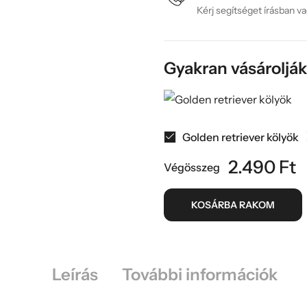
Kérj segítséget írásban v
Gyakran vásároljá
Golden retriever kölyök
2.490
Ft
Végösszeg
KOSÁRBA RAKOM
Leírás
További információk