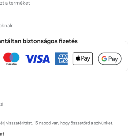
ezt a terméket
soknak
ntáltan biztonságos fizetés
t!
rj visszatérítést. 15 napod van, hogy összetörd a szívünket.
at