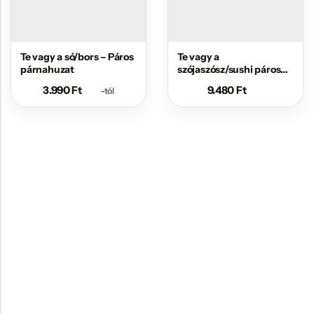
Te vagy a só/bors – Páros
Te vagy a
párnahuzat
szójaszósz/sushi páros
szív párna
3.990
Ft
9.480
Ft
-tól