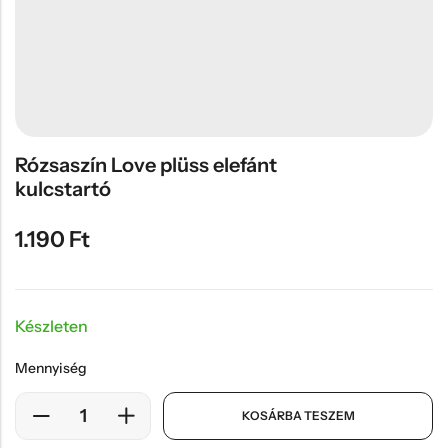
Hűtőmágnes, Kitűző
Plüss
Sapka
Táska, pénztárca
Egyedi céges ajándékok
Rózsaszín Love plüss elefánt
kulcstartó
Egyéb ajándék ötletek
1.190
Ft
Készleten
Mennyiség
KOSÁRBA TESZEM