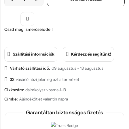
Hűtőmágnes, Kitűző
Plüss
Sapka
Oszd meg ismerőseiddel!
Táska, pénztárca
Egyedi céges ajándékok
Szállítási információk
Kérdezz és segítünk!
Egyéb ajándék ötletek
Várható szállítási idő:
09 augusztus - 13 augusztus
33
vásárló nézi jelenleg ezt a terméket
Cikkszám:
dalmkolyszivparna-1-13
Címke:
Ajándékötlet valentin napra
Garantáltan biztonságos fizetés