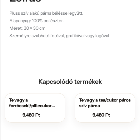
Plüss szív alakú párna béléssel együtt.
Alapanyag: 100% poliészter.
Méret: 30 × 30 cm
Személyre szabható fotóval, grafikával vagy logóval
Kapcsolódó termékek
Te vagy a
Te vagy a tea/cukor páros
forrócsoki/pillecukor
szív párna
páros szív párna
9.480
Ft
9.480
Ft