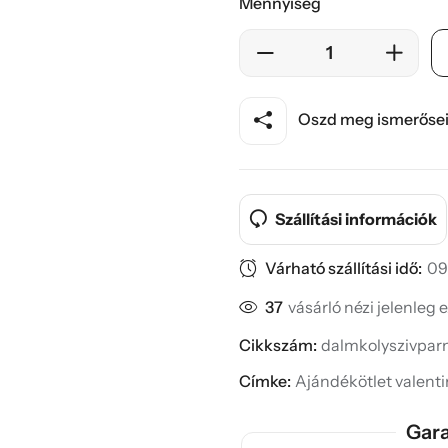
Mennyiség
Oszd meg ismerősei
Szállítási információk
Várható szállítási idő:
09
37
vásárló nézi jelenleg 
Cikkszám:
dalmkolyszivparn
Címke:
Ajándékötlet valent
Gara