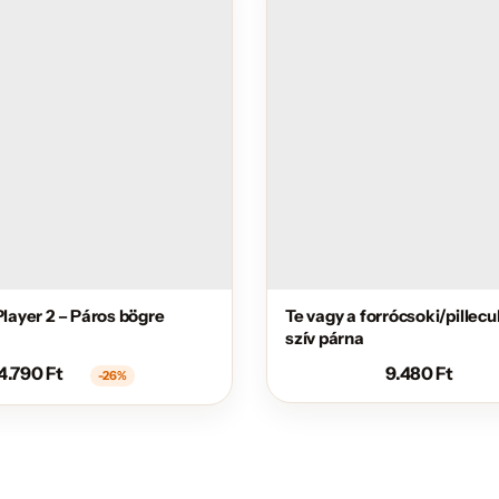
Player 2 – Páros bögre
Te vagy a forrócsoki/pillec
szív párna
4.790
Ft
9.480
Ft
-26%