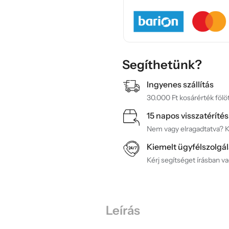
Segíthetünk?
Ingyenes szállítás
30.000 Ft kosárérték fölöt
15 napos visszatérítés
Nem vagy elragadtatva? Ké
Kiemelt ügyfélszolgál
Kérj segítséget írásban v
Leírás