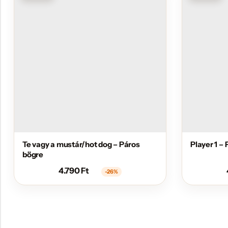
Te vagy a mustár/hot dog – Páros
Player 1 – 
bögre
4.790
Ft
-26%