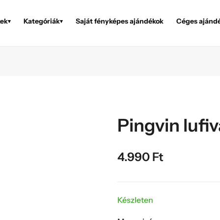
ek
Kategóriák
Saját fényképes ajándékok
Céges ajánd
▾
▾
Pingvin lufiv
4.990
Ft
Készleten