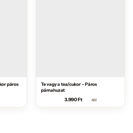
ukor páros
Te vagy a tea/cukor – Páros
párnahuzat
3.990
Ft
-tól