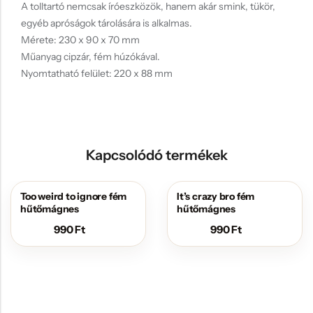
A tolltartó nemcsak íróeszközök, hanem akár smink, tükör,
egyéb apróságok tárolására is alkalmas.
Mérete: 230 x 90 x 70 mm
Műanyag cipzár, fém húzókával.
Nyomtatható felület: 220 x 88 mm
Kapcsolódó termékek
Too weird to ignore fém
It’s crazy bro fém
hűtőmágnes
hűtőmágnes
990
Ft
990
Ft