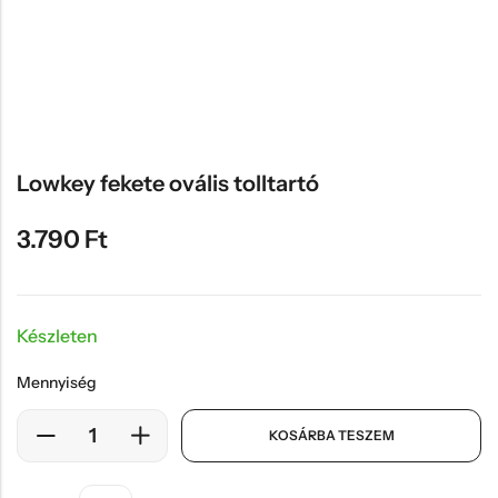
Hűtőmágnes, Kitűző
Plüss
Sapka
Táska, pénztárca
Egyedi céges ajándékok
Lowkey fekete ovális tolltartó
Egyéb ajándék ötletek
3.790
Ft
Készleten
Mennyiség
KOSÁRBA TESZEM