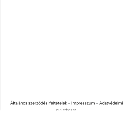
Általános szerződési feltételek
–
Impresszum
–
Adatvédelmi
nyilatkozat
© 2026 Koci és Drabi Ajándék Kft. Minden jog fenntartva