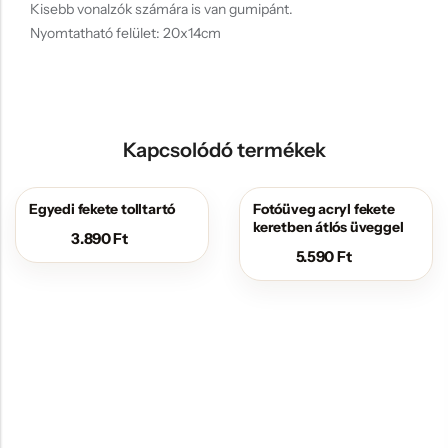
Kisebb vonalzók számára is van gumipánt.
Nyomtatható felület: 20x14cm
Kapcsolódó termékek
Egyedi fekete tolltartó
Fotóüveg acryl fekete
keretben átlós üveggel
3.890
Ft
5.590
Ft