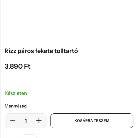
Hűtőmágnes, Kitűző
Plüss
Sapka
Táska, pénztárca
Egyedi céges ajándékok
Rizz páros fekete tolltartó
Egyéb ajándék ötletek
3.890
Ft
Készleten
Mennyiség
KOSÁRBA TESZEM