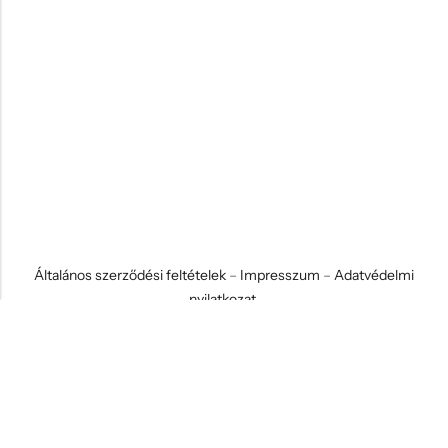
Általános szerződési feltételek
–
Impresszum
–
Adatvédelmi
nyilatkozat
© 2026 Koci és Drabi Ajándék Kft. Minden jog fenntartva