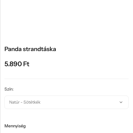
Hűtőmágnes, Kitűző
Plüss
Sapka
Táska, pénztárca
Egyedi céges ajándékok
Panda strandtáska
Egyéb ajándék ötletek
5.890
Ft
Szín:
Mennyiség