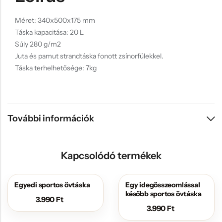
Méret: 340x500x175 mm
Táska kapacitása: 20 L
Súly 280 g/m2
Juta és pamut strandtáska fonott zsínorfülekkel.
Táska terhelhetősége: 7kg
További információk
Kapcsolódó termékek
Egyedi sportos övtáska
Egy idegösszeomlással
később sportos övtáska
3.990
Ft
3.990
Ft